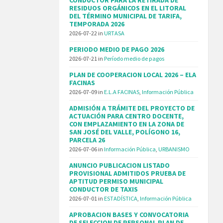
RESIDUOS ORGÁNICOS EN EL LITORAL
DEL TÉRMINO MUNICIPAL DE TARIFA,
TEMPORADA 2026
2026-07-22
in
URTASA
PERIODO MEDIO DE PAGO 2026
2026-07-21
in
Período medio de pagos
PLAN DE COOPERACION LOCAL 2026 – ELA
FACINAS
2026-07-09
in
E.L.A FACINAS
,
Información Pública
ADMISIÓN A TRÁMITE DEL PROYECTO DE
ACTUACIÓN PARA CENTRO DOCENTE,
CON EMPLAZAMIENTO EN LA ZONA DE
SAN JOSÉ DEL VALLE, POLÍGONO 16,
PARCELA 26
2026-07-06
in
Información Pública
,
URBANISMO
ANUNCIO PUBLICACION LISTADO
PROVISIONAL ADMITIDOS PRUEBA DE
APTITUD PERMISO MUNICIPAL
CONDUCTOR DE TAXIS
2026-07-01
in
ESTADÍSTICA
,
Información Pública
APROBACION BASES Y CONVOCATORIA
DE SELECCION DE PERSONAL PLAN DE