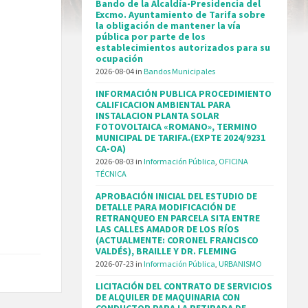
Bando de la Alcaldía-Presidencia del
Excmo. Ayuntamiento de Tarifa sobre
la obligación de mantener la vía
pública por parte de los
establecimientos autorizados para su
ocupación
2026-08-04
in
Bandos Municipales
INFORMACIÓN PUBLICA PROCEDIMIENTO
CALIFICACION AMBIENTAL PARA
INSTALACION PLANTA SOLAR
FOTOVOLTAICA «ROMANO», TERMINO
MUNICIPAL DE TARIFA.(EXPTE 2024/9231
CA-OA)
2026-08-03
in
Información Pública
,
OFICINA
TÉCNICA
APROBACIÓN INICIAL DEL ESTUDIO DE
DETALLE PARA MODIFICACIÓN DE
RETRANQUEO EN PARCELA SITA ENTRE
LAS CALLES AMADOR DE LOS RÍOS
(ACTUALMENTE: CORONEL FRANCISCO
VALDÉS), BRAILLE Y DR. FLEMING
2026-07-23
in
Información Pública
,
URBANISMO
LICITACIÓN DEL CONTRATO DE SERVICIOS
DE ALQUILER DE MAQUINARIA CON
CONDUCTOR PARA LA RETIRADA DE