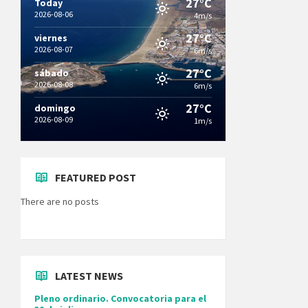
27°C
Today
2026-08-06
4m/s
27°C
viernes
2026-08-07
6m/s
27°C
sábado
2026-08-08
6m/s
27°C
domingo
2026-08-09
1m/s
FEATURED POST
There are no posts
LATEST NEWS
Pleno ordinario. Convocatoria para el