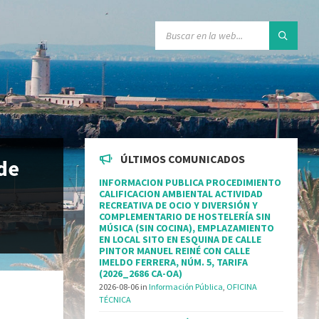
ÚLTIMOS COMUNICADOS
 de
INFORMACION PUBLICA PROCEDIMIENTO
CALIFICACION AMBIENTAL ACTIVIDAD
RECREATIVA DE OCIO Y DIVERSIÓN Y
COMPLEMENTARIO DE HOSTELERÍA SIN
MÚSICA (SIN COCINA), EMPLAZAMIENTO
EN LOCAL SITO EN ESQUINA DE CALLE
PINTOR MANUEL REINÉ CON CALLE
IMELDO FERRERA, NÚM. 5, TARIFA
(2026_2686 CA-OA)
2026-08-06
in
Información Pública
,
OFICINA
TÉCNICA