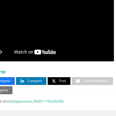
tir
mpartir
Compartir
Post
Correo eletrónico
primir
03-20
in
Delegaciones
,
RADIO Y TELEVISIÓN