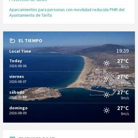
Aparcamientos para personas con movilidad reducida PMR del
Ayuntamiento de Tarifa
EL TIEMPO
19:39
Local Time
27°C
Today
2026-08-06
4m/s
27°C
viernes
2026-08-07
6m/s
27°C
sábado
2026-08-08
5m/s
27°C
domingo
2026-08-09
5m/s