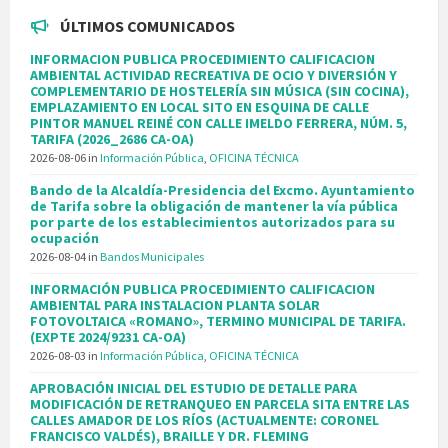
ÚLTIMOS COMUNICADOS
INFORMACION PUBLICA PROCEDIMIENTO CALIFICACION
AMBIENTAL ACTIVIDAD RECREATIVA DE OCIO Y DIVERSIÓN Y
COMPLEMENTARIO DE HOSTELERÍA SIN MÚSICA (SIN COCINA),
EMPLAZAMIENTO EN LOCAL SITO EN ESQUINA DE CALLE
PINTOR MANUEL REINÉ CON CALLE IMELDO FERRERA, NÚM. 5,
TARIFA (2026_2686 CA-OA)
2026-08-06
in
Información Pública
,
OFICINA TÉCNICA
Bando de la Alcaldía-Presidencia del Excmo. Ayuntamiento
de Tarifa sobre la obligación de mantener la vía pública
por parte de los establecimientos autorizados para su
ocupación
2026-08-04
in
Bandos Municipales
INFORMACIÓN PUBLICA PROCEDIMIENTO CALIFICACION
AMBIENTAL PARA INSTALACION PLANTA SOLAR
FOTOVOLTAICA «ROMANO», TERMINO MUNICIPAL DE TARIFA.
(EXPTE 2024/9231 CA-OA)
2026-08-03
in
Información Pública
,
OFICINA TÉCNICA
APROBACIÓN INICIAL DEL ESTUDIO DE DETALLE PARA
MODIFICACIÓN DE RETRANQUEO EN PARCELA SITA ENTRE LAS
CALLES AMADOR DE LOS RÍOS (ACTUALMENTE: CORONEL
FRANCISCO VALDÉS), BRAILLE Y DR. FLEMING