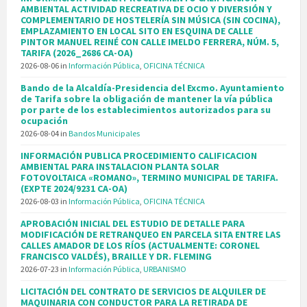
AMBIENTAL ACTIVIDAD RECREATIVA DE OCIO Y DIVERSIÓN Y
COMPLEMENTARIO DE HOSTELERÍA SIN MÚSICA (SIN COCINA),
EMPLAZAMIENTO EN LOCAL SITO EN ESQUINA DE CALLE
PINTOR MANUEL REINÉ CON CALLE IMELDO FERRERA, NÚM. 5,
TARIFA (2026_2686 CA-OA)
2026-08-06
in
Información Pública
,
OFICINA TÉCNICA
Bando de la Alcaldía-Presidencia del Excmo. Ayuntamiento
de Tarifa sobre la obligación de mantener la vía pública
por parte de los establecimientos autorizados para su
ocupación
2026-08-04
in
Bandos Municipales
INFORMACIÓN PUBLICA PROCEDIMIENTO CALIFICACION
AMBIENTAL PARA INSTALACION PLANTA SOLAR
FOTOVOLTAICA «ROMANO», TERMINO MUNICIPAL DE TARIFA.
(EXPTE 2024/9231 CA-OA)
2026-08-03
in
Información Pública
,
OFICINA TÉCNICA
APROBACIÓN INICIAL DEL ESTUDIO DE DETALLE PARA
MODIFICACIÓN DE RETRANQUEO EN PARCELA SITA ENTRE LAS
CALLES AMADOR DE LOS RÍOS (ACTUALMENTE: CORONEL
FRANCISCO VALDÉS), BRAILLE Y DR. FLEMING
2026-07-23
in
Información Pública
,
URBANISMO
LICITACIÓN DEL CONTRATO DE SERVICIOS DE ALQUILER DE
MAQUINARIA CON CONDUCTOR PARA LA RETIRADA DE