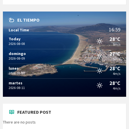
EL TIEMPO
16:59
Local Time
28°C
Today
2026-08-08
6m/s
27°C
domingo
2026-08-09
5m/s
28°C
lunes
2026-08-10
4m/s
28°C
martes
2026-08-11
4m/s
FEATURED POST
There are no posts