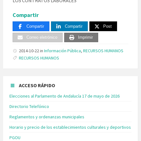
LOS CONTRATOS LABORALES
Compartir
Compartir
Compartir
Post
Correo eletrónico
Imprimir
2014-10-22
in
Información Pública
,
RECURSOS HUMANOS
Tags:
RECURSOS HUMANOS
ACCESO RÁPIDO
Elecciones al Parlamento de Andalucía 17 de mayo de 2026
Directorio Telefónico
Reglamentos y ordenanzas municipales
Horario y precio de los establecimientos culturales y deportivos
PGOU