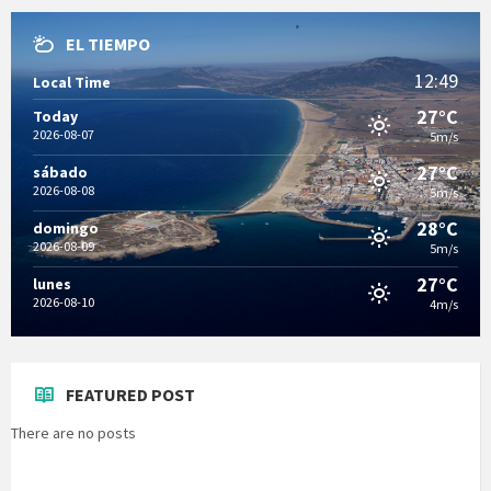
EL TIEMPO
12:49
Local Time
27°C
Today
2026-08-07
5m/s
27°C
sábado
2026-08-08
5m/s
28°C
domingo
2026-08-09
5m/s
27°C
lunes
2026-08-10
4m/s
FEATURED POST
There are no posts