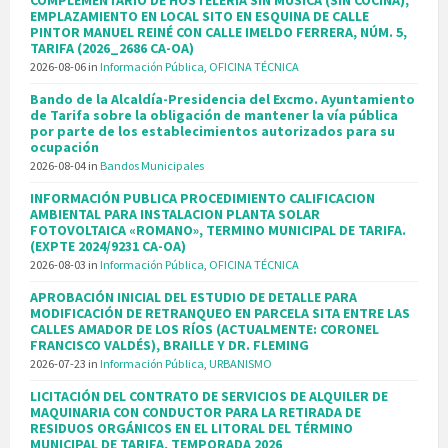
COMPLEMENTARIO DE HOSTELERÍA SIN MÚSICA (SIN COCINA),
EMPLAZAMIENTO EN LOCAL SITO EN ESQUINA DE CALLE
PINTOR MANUEL REINÉ CON CALLE IMELDO FERRERA, NÚM. 5,
TARIFA (2026_2686 CA-OA)
2026-08-06
in
Información Pública
,
OFICINA TÉCNICA
Bando de la Alcaldía-Presidencia del Excmo. Ayuntamiento
de Tarifa sobre la obligación de mantener la vía pública
por parte de los establecimientos autorizados para su
ocupación
2026-08-04
in
Bandos Municipales
INFORMACIÓN PUBLICA PROCEDIMIENTO CALIFICACION
AMBIENTAL PARA INSTALACION PLANTA SOLAR
FOTOVOLTAICA «ROMANO», TERMINO MUNICIPAL DE TARIFA.
(EXPTE 2024/9231 CA-OA)
2026-08-03
in
Información Pública
,
OFICINA TÉCNICA
APROBACIÓN INICIAL DEL ESTUDIO DE DETALLE PARA
MODIFICACIÓN DE RETRANQUEO EN PARCELA SITA ENTRE LAS
CALLES AMADOR DE LOS RÍOS (ACTUALMENTE: CORONEL
FRANCISCO VALDÉS), BRAILLE Y DR. FLEMING
2026-07-23
in
Información Pública
,
URBANISMO
LICITACIÓN DEL CONTRATO DE SERVICIOS DE ALQUILER DE
MAQUINARIA CON CONDUCTOR PARA LA RETIRADA DE
RESIDUOS ORGÁNICOS EN EL LITORAL DEL TÉRMINO
MUNICIPAL DE TARIFA, TEMPORADA 2026