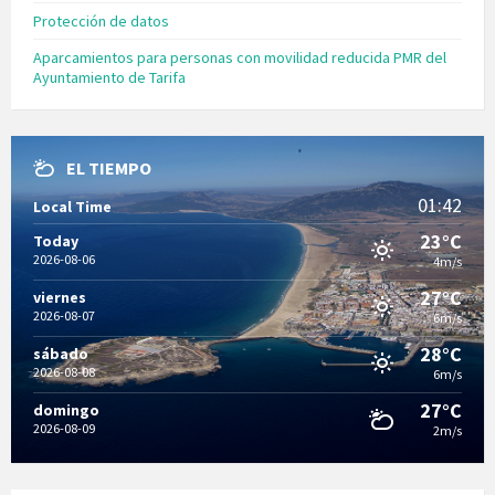
Protección de datos
Aparcamientos para personas con movilidad reducida PMR del
Ayuntamiento de Tarifa
EL TIEMPO
01:42
Local Time
23°C
Today
2026-08-06
4m/s
27°C
viernes
2026-08-07
6m/s
28°C
sábado
2026-08-08
6m/s
27°C
domingo
2026-08-09
2m/s