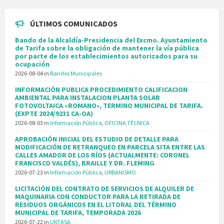
ÚLTIMOS COMUNICADOS
Bando de la Alcaldía-Presidencia del Excmo. Ayuntamiento
de Tarifa sobre la obligación de mantener la vía pública
por parte de los establecimientos autorizados para su
ocupación
2026-08-04
in
Bandos Municipales
INFORMACIÓN PUBLICA PROCEDIMIENTO CALIFICACION
AMBIENTAL PARA INSTALACION PLANTA SOLAR
FOTOVOLTAICA «ROMANO», TERMINO MUNICIPAL DE TARIFA.
(EXPTE 2024/9231 CA-OA)
2026-08-03
in
Información Pública
,
OFICINA TÉCNICA
APROBACIÓN INICIAL DEL ESTUDIO DE DETALLE PARA
MODIFICACIÓN DE RETRANQUEO EN PARCELA SITA ENTRE LAS
CALLES AMADOR DE LOS RÍOS (ACTUALMENTE: CORONEL
FRANCISCO VALDÉS), BRAILLE Y DR. FLEMING
2026-07-23
in
Información Pública
,
URBANISMO
LICITACIÓN DEL CONTRATO DE SERVICIOS DE ALQUILER DE
MAQUINARIA CON CONDUCTOR PARA LA RETIRADA DE
RESIDUOS ORGÁNICOS EN EL LITORAL DEL TÉRMINO
MUNICIPAL DE TARIFA, TEMPORADA 2026
2026-07-22
in
URTASA