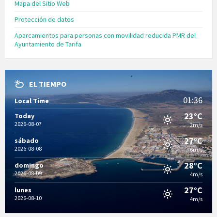
Mapa del Sitio Web
Protección de datos
Aparcamientos para personas con movilidad reducida PMR del
Ayuntamiento de Tarifa
EL TIEMPO
01:36
Local Time
23°C
Today
2026-08-07
2m/s
27°C
sábado
2026-08-08
6m/s
28°C
domingo
2026-08-09
4m/s
27°C
lunes
2026-08-10
4m/s