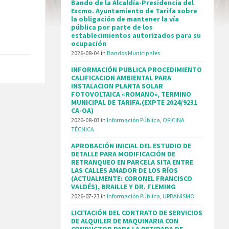
Bando de la Alcaldía-Presidencia del
Excmo. Ayuntamiento de Tarifa sobre
la obligación de mantener la vía
pública por parte de los
establecimientos autorizados para su
ocupación
2026-08-04
in
Bandos Municipales
INFORMACIÓN PUBLICA PROCEDIMIENTO
CALIFICACION AMBIENTAL PARA
INSTALACION PLANTA SOLAR
FOTOVOLTAICA «ROMANO», TERMINO
MUNICIPAL DE TARIFA.(EXPTE 2024/9231
CA-OA)
2026-08-03
in
Información Pública
,
OFICINA
TÉCNICA
APROBACIÓN INICIAL DEL ESTUDIO DE
DETALLE PARA MODIFICACIÓN DE
RETRANQUEO EN PARCELA SITA ENTRE
LAS CALLES AMADOR DE LOS RÍOS
(ACTUALMENTE: CORONEL FRANCISCO
VALDÉS), BRAILLE Y DR. FLEMING
2026-07-23
in
Información Pública
,
URBANISMO
LICITACIÓN DEL CONTRATO DE SERVICIOS
DE ALQUILER DE MAQUINARIA CON
CONDUCTOR PARA LA RETIRADA DE