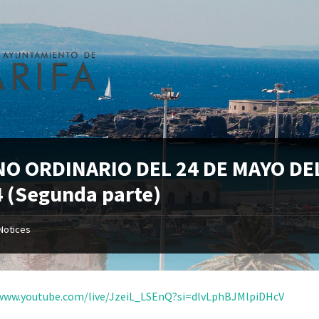
NO ORDINARIO DEL 24 DE MAYO DE
 (Segunda parte)
Notices
/www.youtube.com/live/JzeiL_LSEnQ?si=dlvLphBJMlpiDHcV