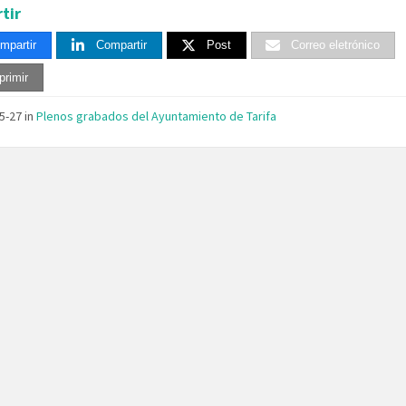
tir
mpartir
Compartir
Post
Correo eletrónico
primir
05-27
in
Plenos grabados del Ayuntamiento de Tarifa