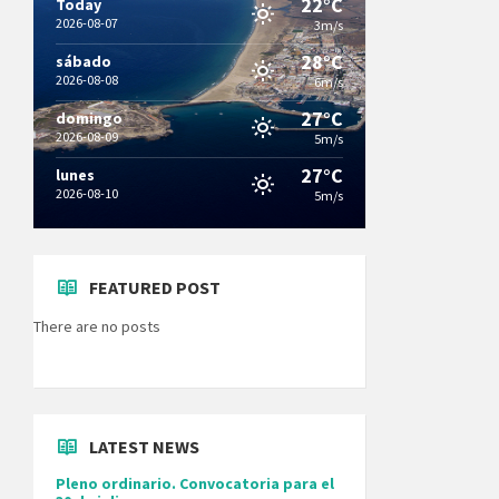
22°C
Today
2026-08-07
3m/s
28°C
sábado
2026-08-08
6m/s
27°C
domingo
2026-08-09
5m/s
27°C
lunes
2026-08-10
5m/s
FEATURED POST
There are no posts
LATEST NEWS
Pleno ordinario. Convocatoria para el