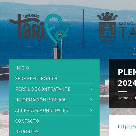
INICIO
PLE
SEDE ELECTRÓNICA
2024
PERFIL DE CONTRATANTE
Home
INFORMACIÓN PÚBLICA
ACUERDOS MUNICIPALES
CONTACTO
https:/
DEPORTES