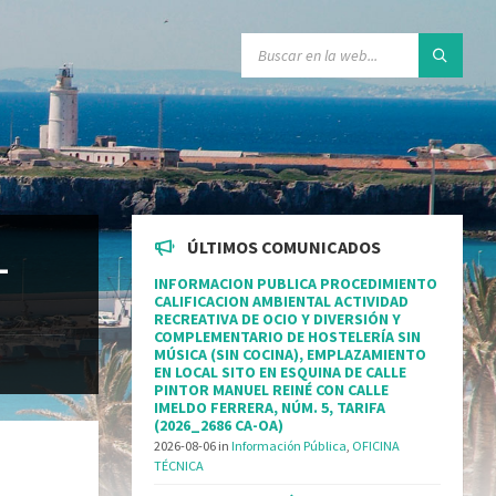
ÚLTIMOS COMUNICADOS
L
INFORMACION PUBLICA PROCEDIMIENTO
CALIFICACION AMBIENTAL ACTIVIDAD
RECREATIVA DE OCIO Y DIVERSIÓN Y
COMPLEMENTARIO DE HOSTELERÍA SIN
MÚSICA (SIN COCINA), EMPLAZAMIENTO
EN LOCAL SITO EN ESQUINA DE CALLE
PINTOR MANUEL REINÉ CON CALLE
IMELDO FERRERA, NÚM. 5, TARIFA
(2026_2686 CA-OA)
2026-08-06
in
Información Pública
,
OFICINA
TÉCNICA