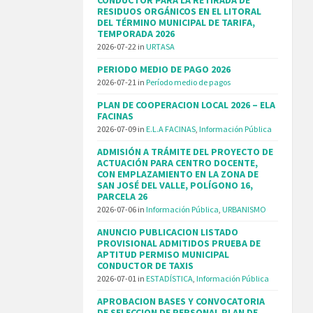
RESIDUOS ORGÁNICOS EN EL LITORAL
DEL TÉRMINO MUNICIPAL DE TARIFA,
TEMPORADA 2026
2026-07-22
in
URTASA
PERIODO MEDIO DE PAGO 2026
2026-07-21
in
Período medio de pagos
PLAN DE COOPERACION LOCAL 2026 – ELA
FACINAS
2026-07-09
in
E.L.A FACINAS
,
Información Pública
ADMISIÓN A TRÁMITE DEL PROYECTO DE
ACTUACIÓN PARA CENTRO DOCENTE,
CON EMPLAZAMIENTO EN LA ZONA DE
SAN JOSÉ DEL VALLE, POLÍGONO 16,
PARCELA 26
2026-07-06
in
Información Pública
,
URBANISMO
ANUNCIO PUBLICACION LISTADO
PROVISIONAL ADMITIDOS PRUEBA DE
APTITUD PERMISO MUNICIPAL
CONDUCTOR DE TAXIS
2026-07-01
in
ESTADÍSTICA
,
Información Pública
APROBACION BASES Y CONVOCATORIA
DE SELECCION DE PERSONAL PLAN DE