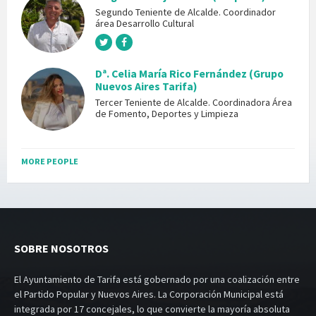
Segundo Teniente de Alcalde. Coordinador
área Desarrollo Cultural
Dª. Celia María Rico Fernández (Grupo
Nuevos Aires Tarifa)
Tercer Teniente de Alcalde. Coordinadora Área
de Fomento, Deportes y Limpieza
MORE PEOPLE
SOBRE NOSOTROS
El Ayuntamiento de Tarifa está gobernado por una coalización entre
el Partido Popular y Nuevos Aires. La Corporación Municipal está
integrada por 17 concejales, lo que convierte la mayoría absoluta