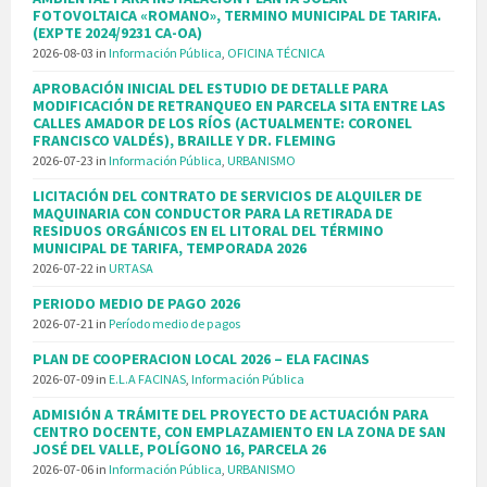
FOTOVOLTAICA «ROMANO», TERMINO MUNICIPAL DE TARIFA.
(EXPTE 2024/9231 CA-OA)
2026-08-03
in
Información Pública
,
OFICINA TÉCNICA
APROBACIÓN INICIAL DEL ESTUDIO DE DETALLE PARA
MODIFICACIÓN DE RETRANQUEO EN PARCELA SITA ENTRE LAS
CALLES AMADOR DE LOS RÍOS (ACTUALMENTE: CORONEL
FRANCISCO VALDÉS), BRAILLE Y DR. FLEMING
2026-07-23
in
Información Pública
,
URBANISMO
LICITACIÓN DEL CONTRATO DE SERVICIOS DE ALQUILER DE
MAQUINARIA CON CONDUCTOR PARA LA RETIRADA DE
RESIDUOS ORGÁNICOS EN EL LITORAL DEL TÉRMINO
MUNICIPAL DE TARIFA, TEMPORADA 2026
2026-07-22
in
URTASA
PERIODO MEDIO DE PAGO 2026
2026-07-21
in
Período medio de pagos
PLAN DE COOPERACION LOCAL 2026 – ELA FACINAS
2026-07-09
in
E.L.A FACINAS
,
Información Pública
ADMISIÓN A TRÁMITE DEL PROYECTO DE ACTUACIÓN PARA
CENTRO DOCENTE, CON EMPLAZAMIENTO EN LA ZONA DE SAN
JOSÉ DEL VALLE, POLÍGONO 16, PARCELA 26
2026-07-06
in
Información Pública
,
URBANISMO