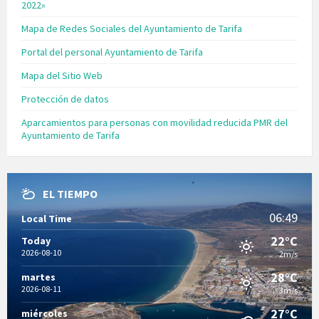
2022»
Mapa de Redes Sociales del Ayuntamiento de Tarifa
Portal del personal Ayuntamiento de Tarifa
Mapa del Sitio Web
Protección de datos
Aparcamientos para personas con movilidad reducida PMR del
Ayuntamiento de Tarifa
EL TIEMPO
06:49
Local Time
22°C
Today
2026-08-10
2m/s
28°C
martes
2026-08-11
3m/s
27°C
miércoles