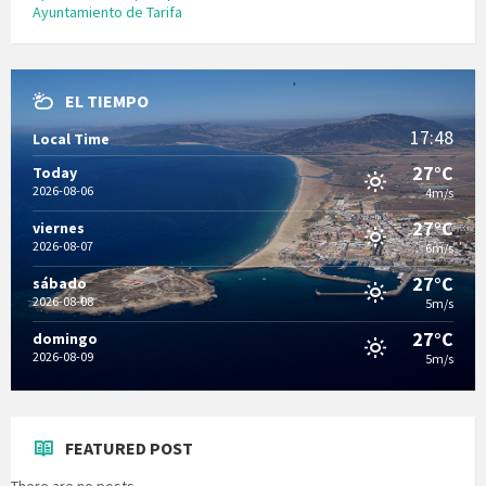
Ayuntamiento de Tarifa
EL TIEMPO
17:48
Local Time
27°C
Today
2026-08-06
4m/s
27°C
viernes
2026-08-07
6m/s
27°C
sábado
2026-08-08
5m/s
27°C
domingo
2026-08-09
5m/s
FEATURED POST