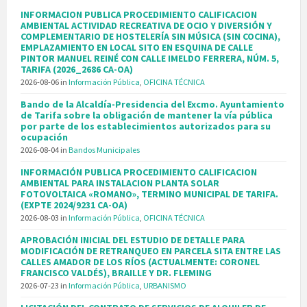
INFORMACION PUBLICA PROCEDIMIENTO CALIFICACION
AMBIENTAL ACTIVIDAD RECREATIVA DE OCIO Y DIVERSIÓN Y
COMPLEMENTARIO DE HOSTELERÍA SIN MÚSICA (SIN COCINA),
EMPLAZAMIENTO EN LOCAL SITO EN ESQUINA DE CALLE
PINTOR MANUEL REINÉ CON CALLE IMELDO FERRERA, NÚM. 5,
TARIFA (2026_2686 CA-OA)
2026-08-06
in
Información Pública
,
OFICINA TÉCNICA
Bando de la Alcaldía-Presidencia del Excmo. Ayuntamiento
de Tarifa sobre la obligación de mantener la vía pública
por parte de los establecimientos autorizados para su
ocupación
2026-08-04
in
Bandos Municipales
INFORMACIÓN PUBLICA PROCEDIMIENTO CALIFICACION
AMBIENTAL PARA INSTALACION PLANTA SOLAR
FOTOVOLTAICA «ROMANO», TERMINO MUNICIPAL DE TARIFA.
(EXPTE 2024/9231 CA-OA)
2026-08-03
in
Información Pública
,
OFICINA TÉCNICA
APROBACIÓN INICIAL DEL ESTUDIO DE DETALLE PARA
MODIFICACIÓN DE RETRANQUEO EN PARCELA SITA ENTRE LAS
CALLES AMADOR DE LOS RÍOS (ACTUALMENTE: CORONEL
FRANCISCO VALDÉS), BRAILLE Y DR. FLEMING
2026-07-23
in
Información Pública
,
URBANISMO