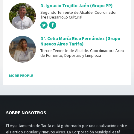
D. Ignacio Trujillo Jaén (Grupo PP)
Segundo Teniente de Alcalde. Coordinador
área Desarrollo Cultural
Dª. Celia María Rico Fernández (Grupo
Nuevos Aires Tarifa)
Tercer Teniente de Alcalde. Coordinadora Área
de Fomento, Deportes y Limpieza
MORE PEOPLE
SOBRE NOSOTROS
El Ayuntamiento de Tarifa está gobernado por una coalización entre
el Partido Popular y Nuevos Aires. La Corporación Municipal está