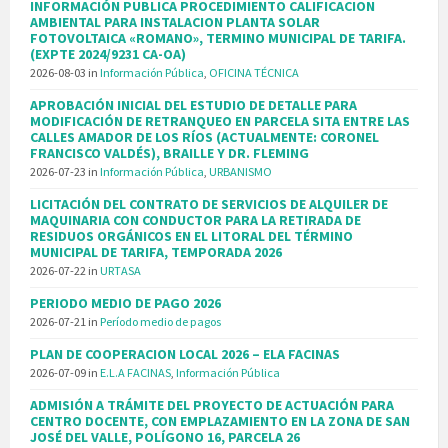
INFORMACIÓN PUBLICA PROCEDIMIENTO CALIFICACION
AMBIENTAL PARA INSTALACION PLANTA SOLAR
FOTOVOLTAICA «ROMANO», TERMINO MUNICIPAL DE TARIFA.
(EXPTE 2024/9231 CA-OA)
2026-08-03
in
Información Pública
,
OFICINA TÉCNICA
APROBACIÓN INICIAL DEL ESTUDIO DE DETALLE PARA
MODIFICACIÓN DE RETRANQUEO EN PARCELA SITA ENTRE LAS
CALLES AMADOR DE LOS RÍOS (ACTUALMENTE: CORONEL
FRANCISCO VALDÉS), BRAILLE Y DR. FLEMING
2026-07-23
in
Información Pública
,
URBANISMO
LICITACIÓN DEL CONTRATO DE SERVICIOS DE ALQUILER DE
MAQUINARIA CON CONDUCTOR PARA LA RETIRADA DE
RESIDUOS ORGÁNICOS EN EL LITORAL DEL TÉRMINO
MUNICIPAL DE TARIFA, TEMPORADA 2026
2026-07-22
in
URTASA
PERIODO MEDIO DE PAGO 2026
2026-07-21
in
Período medio de pagos
PLAN DE COOPERACION LOCAL 2026 – ELA FACINAS
2026-07-09
in
E.L.A FACINAS
,
Información Pública
ADMISIÓN A TRÁMITE DEL PROYECTO DE ACTUACIÓN PARA
CENTRO DOCENTE, CON EMPLAZAMIENTO EN LA ZONA DE SAN
JOSÉ DEL VALLE, POLÍGONO 16, PARCELA 26