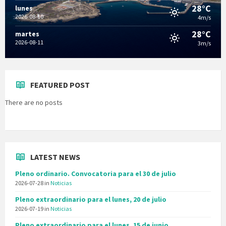
28°C
lunes
2026-08-10
4m/s
28°C
martes
2026-08-11
3m/s
FEATURED POST
There are no posts
LATEST NEWS
Pleno ordinario. Convocatoria para el 30 de julio
2026-07-28
in
Noticias
Pleno extraordinario para el lunes, 20 de julio
2026-07-19
in
Noticias
Pleno extraordinario para el lunes, 15 de junio