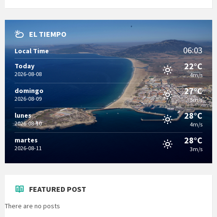
EL TIEMPO
06:03
Local Time
22°C
Today
2026-08-08
4m/s
27°C
domingo
2026-08-09
5m/s
28°C
lunes
2026-08-10
4m/s
28°C
martes
2026-08-11
3m/s
FEATURED POST
There are no posts