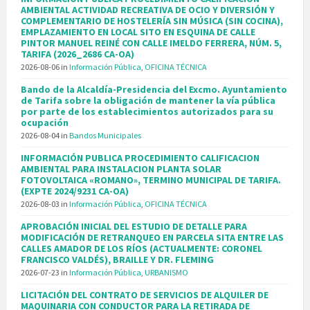
AMBIENTAL ACTIVIDAD RECREATIVA DE OCIO Y DIVERSIÓN Y
COMPLEMENTARIO DE HOSTELERÍA SIN MÚSICA (SIN COCINA),
EMPLAZAMIENTO EN LOCAL SITO EN ESQUINA DE CALLE
PINTOR MANUEL REINÉ CON CALLE IMELDO FERRERA, NÚM. 5,
TARIFA (2026_2686 CA-OA)
2026-08-06
in
Información Pública
,
OFICINA TÉCNICA
Bando de la Alcaldía-Presidencia del Excmo. Ayuntamiento
de Tarifa sobre la obligación de mantener la vía pública
por parte de los establecimientos autorizados para su
ocupación
2026-08-04
in
Bandos Municipales
INFORMACIÓN PUBLICA PROCEDIMIENTO CALIFICACION
AMBIENTAL PARA INSTALACION PLANTA SOLAR
FOTOVOLTAICA «ROMANO», TERMINO MUNICIPAL DE TARIFA.
(EXPTE 2024/9231 CA-OA)
2026-08-03
in
Información Pública
,
OFICINA TÉCNICA
APROBACIÓN INICIAL DEL ESTUDIO DE DETALLE PARA
MODIFICACIÓN DE RETRANQUEO EN PARCELA SITA ENTRE LAS
CALLES AMADOR DE LOS RÍOS (ACTUALMENTE: CORONEL
FRANCISCO VALDÉS), BRAILLE Y DR. FLEMING
2026-07-23
in
Información Pública
,
URBANISMO
LICITACIÓN DEL CONTRATO DE SERVICIOS DE ALQUILER DE
MAQUINARIA CON CONDUCTOR PARA LA RETIRADA DE