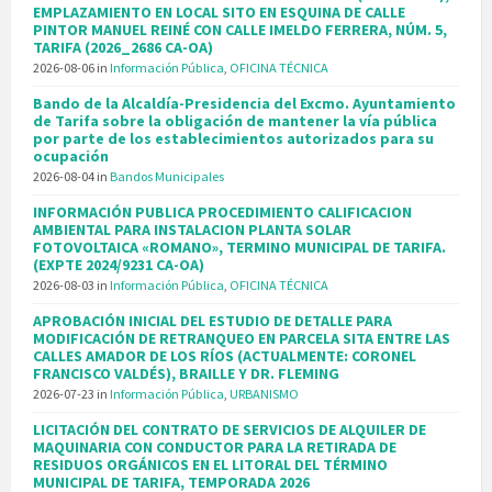
EMPLAZAMIENTO EN LOCAL SITO EN ESQUINA DE CALLE
PINTOR MANUEL REINÉ CON CALLE IMELDO FERRERA, NÚM. 5,
TARIFA (2026_2686 CA-OA)
2026-08-06
in
Información Pública
,
OFICINA TÉCNICA
Bando de la Alcaldía-Presidencia del Excmo. Ayuntamiento
de Tarifa sobre la obligación de mantener la vía pública
por parte de los establecimientos autorizados para su
ocupación
2026-08-04
in
Bandos Municipales
INFORMACIÓN PUBLICA PROCEDIMIENTO CALIFICACION
AMBIENTAL PARA INSTALACION PLANTA SOLAR
FOTOVOLTAICA «ROMANO», TERMINO MUNICIPAL DE TARIFA.
(EXPTE 2024/9231 CA-OA)
2026-08-03
in
Información Pública
,
OFICINA TÉCNICA
APROBACIÓN INICIAL DEL ESTUDIO DE DETALLE PARA
MODIFICACIÓN DE RETRANQUEO EN PARCELA SITA ENTRE LAS
CALLES AMADOR DE LOS RÍOS (ACTUALMENTE: CORONEL
FRANCISCO VALDÉS), BRAILLE Y DR. FLEMING
2026-07-23
in
Información Pública
,
URBANISMO
LICITACIÓN DEL CONTRATO DE SERVICIOS DE ALQUILER DE
MAQUINARIA CON CONDUCTOR PARA LA RETIRADA DE
RESIDUOS ORGÁNICOS EN EL LITORAL DEL TÉRMINO
MUNICIPAL DE TARIFA, TEMPORADA 2026