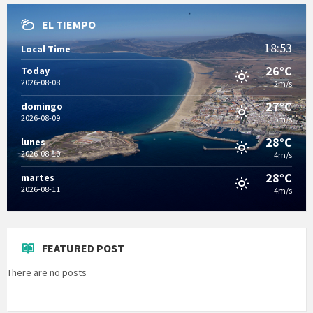
EL TIEMPO
18:53
Local Time
26°C
Today
2026-08-08
2m/s
27°C
domingo
2026-08-09
5m/s
28°C
lunes
2026-08-10
4m/s
28°C
martes
2026-08-11
4m/s
FEATURED POST
There are no posts