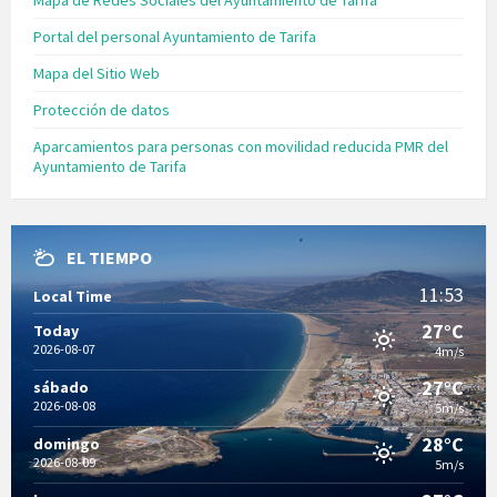
Mapa de Redes Sociales del Ayuntamiento de Tarifa
Portal del personal Ayuntamiento de Tarifa
Mapa del Sitio Web
Protección de datos
Aparcamientos para personas con movilidad reducida PMR del
Ayuntamiento de Tarifa
EL TIEMPO
11:53
Local Time
27°C
Today
2026-08-07
4m/s
27°C
sábado
2026-08-08
5m/s
28°C
domingo
2026-08-09
5m/s