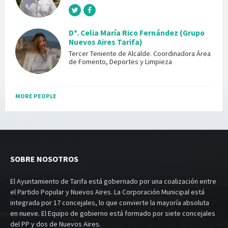
Dª. Celia María Rico Fernández (Grupo
Nuevos Aires Tarifa)
Tercer Teniente de Alcalde. Coordinadora Área
de Fomento, Deportes y Limpieza
MORE PEOPLE
SOBRE NOSOTROS
El Ayuntamiento de Tarifa está gobernado por una coalización entre
el Partido Popular y Nuevos Aires. La Corporación Municipal está
integrada por 17 concejales, lo que convierte la mayoría absoluta
en nueve. El Equipo de gobierno está formado por siete concejales
del PP y dos de Nuevos Aires.