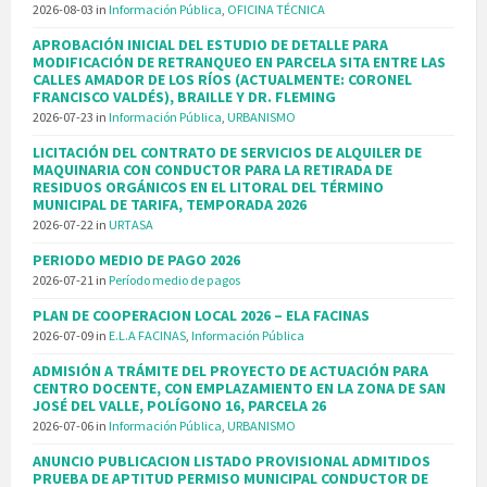
2026-08-03
in
Información Pública
,
OFICINA TÉCNICA
APROBACIÓN INICIAL DEL ESTUDIO DE DETALLE PARA
MODIFICACIÓN DE RETRANQUEO EN PARCELA SITA ENTRE LAS
CALLES AMADOR DE LOS RÍOS (ACTUALMENTE: CORONEL
FRANCISCO VALDÉS), BRAILLE Y DR. FLEMING
2026-07-23
in
Información Pública
,
URBANISMO
LICITACIÓN DEL CONTRATO DE SERVICIOS DE ALQUILER DE
MAQUINARIA CON CONDUCTOR PARA LA RETIRADA DE
RESIDUOS ORGÁNICOS EN EL LITORAL DEL TÉRMINO
MUNICIPAL DE TARIFA, TEMPORADA 2026
2026-07-22
in
URTASA
PERIODO MEDIO DE PAGO 2026
2026-07-21
in
Período medio de pagos
PLAN DE COOPERACION LOCAL 2026 – ELA FACINAS
2026-07-09
in
E.L.A FACINAS
,
Información Pública
ADMISIÓN A TRÁMITE DEL PROYECTO DE ACTUACIÓN PARA
CENTRO DOCENTE, CON EMPLAZAMIENTO EN LA ZONA DE SAN
JOSÉ DEL VALLE, POLÍGONO 16, PARCELA 26
2026-07-06
in
Información Pública
,
URBANISMO
ANUNCIO PUBLICACION LISTADO PROVISIONAL ADMITIDOS
PRUEBA DE APTITUD PERMISO MUNICIPAL CONDUCTOR DE