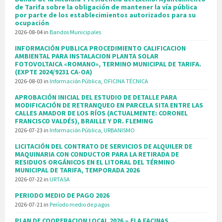
de Tarifa sobre la obligación de mantener la vía pública
por parte de los establecimientos autorizados para su
ocupación
2026-08-04
in
Bandos Municipales
INFORMACIÓN PUBLICA PROCEDIMIENTO CALIFICACION
AMBIENTAL PARA INSTALACION PLANTA SOLAR
FOTOVOLTAICA «ROMANO», TERMINO MUNICIPAL DE TARIFA.
(EXPTE 2024/9231 CA-OA)
2026-08-03
in
Información Pública
,
OFICINA TÉCNICA
APROBACIÓN INICIAL DEL ESTUDIO DE DETALLE PARA
MODIFICACIÓN DE RETRANQUEO EN PARCELA SITA ENTRE LAS
CALLES AMADOR DE LOS RÍOS (ACTUALMENTE: CORONEL
FRANCISCO VALDÉS), BRAILLE Y DR. FLEMING
2026-07-23
in
Información Pública
,
URBANISMO
LICITACIÓN DEL CONTRATO DE SERVICIOS DE ALQUILER DE
MAQUINARIA CON CONDUCTOR PARA LA RETIRADA DE
RESIDUOS ORGÁNICOS EN EL LITORAL DEL TÉRMINO
MUNICIPAL DE TARIFA, TEMPORADA 2026
2026-07-22
in
URTASA
PERIODO MEDIO DE PAGO 2026
2026-07-21
in
Período medio de pagos
PLAN DE COOPERACION LOCAL 2026 – ELA FACINAS