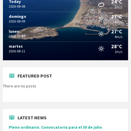
24°C
Today
2026-08-08
2m/s
27°C
domingo
2026-08-09
4m/s
27°C
lunes
2026-08-10
4m/s
28°C
martes
2026-08-11
1m/s
FEATURED POST
There are no posts
LATEST NEWS
Pleno ordinario. Convocatoria para el 30 de julio