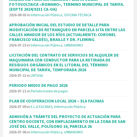
FOTOVOLTAICA «ROMANO», TERMINO MUNICIPAL DE TARIFA.
(EXPTE 2024/9231 CA-OA)
2026-08-03
in
Información Pública
,
OFICINA TÉCNICA
APROBACIÓN INICIAL DEL ESTUDIO DE DETALLE PARA
MODIFICACIÓN DE RETRANQUEO EN PARCELA SITA ENTRE LAS
CALLES AMADOR DE LOS RÍOS (ACTUALMENTE: CORONEL
FRANCISCO VALDÉS), BRAILLE Y DR. FLEMING
2026-07-23
in
Información Pública
,
URBANISMO
LICITACIÓN DEL CONTRATO DE SERVICIOS DE ALQUILER DE
MAQUINARIA CON CONDUCTOR PARA LA RETIRADA DE
RESIDUOS ORGÁNICOS EN EL LITORAL DEL TÉRMINO
MUNICIPAL DE TARIFA, TEMPORADA 2026
2026-07-22
in
URTASA
PERIODO MEDIO DE PAGO 2026
2026-07-21
in
Período medio de pagos
PLAN DE COOPERACION LOCAL 2026 – ELA FACINAS
2026-07-09
in
E.L.A FACINAS
,
Información Pública
ADMISIÓN A TRÁMITE DEL PROYECTO DE ACTUACIÓN PARA
CENTRO DOCENTE, CON EMPLAZAMIENTO EN LA ZONA DE SAN
JOSÉ DEL VALLE, POLÍGONO 16, PARCELA 26
2026-07-06
in
Información Pública
,
URBANISMO