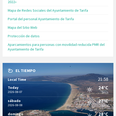
2022»
Mapa de Redes Sociales del Ayuntamiento de Tarifa
Portal del personal Ayuntamiento de Tarifa
Mapa del Sitio Web
Protección de datos
Aparcamientos para personas con movilidad reducida PMR del
Ayuntamiento de Tarifa
EL TIEMPO
21:58
Local Time
24°C
Today
2026-08-07
5m/s
27°C
sábado
2026-08-08
5m/s
28°C
domingo