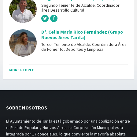
Segundo Teniente de Alcalde. Coordinador
área Desarrollo Cultural
Dª. Celia María Rico Fernández (Grupo
Nuevos Aires Tarifa)
Tercer Teniente de Alcalde. Coordinadora Área
de Fomento, Deportes y Limpieza
MORE PEOPLE
SOBRE NOSOTROS
El Ayuntamiento de Tarifa está gobernado por una coalización entre
el Partido Popular y Nuevos Aires. La Corporación Municipal está
integrada por 17 concejales, lo que convierte la mayoría absoluta