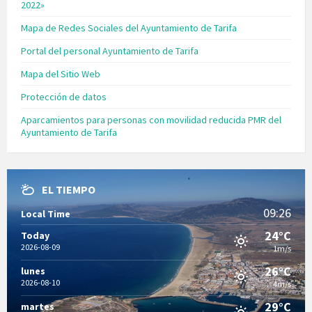
2022»
Mapa de Redes Sociales del Ayuntamiento de Tarifa
Portal del personal Ayuntamiento de Tarifa
Mapa del Sitio Web
Protección de datos
Aparcamientos para personas con movilidad reducida PMR del
Ayuntamiento de Tarifa
EL TIEMPO
09:26
Local Time
24°C
Today
2026-08-09
1m/s
26°C
lunes
2026-08-10
4m/s
29°C
martes