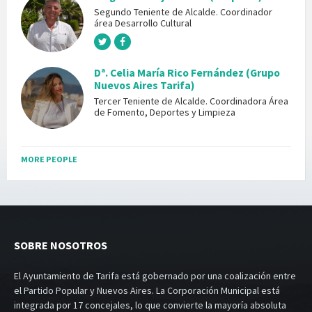
Segundo Teniente de Alcalde. Coordinador
área Desarrollo Cultural
Dª. Celia María Rico Fernández (Grupo
Nuevos Aires Tarifa)
Tercer Teniente de Alcalde. Coordinadora Área
de Fomento, Deportes y Limpieza
MORE PEOPLE
SOBRE NOSOTROS
El Ayuntamiento de Tarifa está gobernado por una coalización entre
el Partido Popular y Nuevos Aires. La Corporación Municipal está
integrada por 17 concejales, lo que convierte la mayoría absoluta