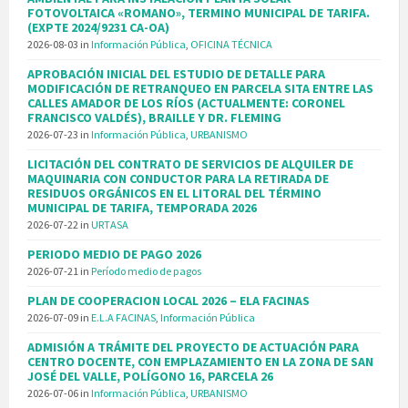
FOTOVOLTAICA «ROMANO», TERMINO MUNICIPAL DE TARIFA.
(EXPTE 2024/9231 CA-OA)
2026-08-03
in
Información Pública
,
OFICINA TÉCNICA
APROBACIÓN INICIAL DEL ESTUDIO DE DETALLE PARA
MODIFICACIÓN DE RETRANQUEO EN PARCELA SITA ENTRE LAS
CALLES AMADOR DE LOS RÍOS (ACTUALMENTE: CORONEL
FRANCISCO VALDÉS), BRAILLE Y DR. FLEMING
2026-07-23
in
Información Pública
,
URBANISMO
LICITACIÓN DEL CONTRATO DE SERVICIOS DE ALQUILER DE
MAQUINARIA CON CONDUCTOR PARA LA RETIRADA DE
RESIDUOS ORGÁNICOS EN EL LITORAL DEL TÉRMINO
MUNICIPAL DE TARIFA, TEMPORADA 2026
2026-07-22
in
URTASA
PERIODO MEDIO DE PAGO 2026
2026-07-21
in
Período medio de pagos
PLAN DE COOPERACION LOCAL 2026 – ELA FACINAS
2026-07-09
in
E.L.A FACINAS
,
Información Pública
ADMISIÓN A TRÁMITE DEL PROYECTO DE ACTUACIÓN PARA
CENTRO DOCENTE, CON EMPLAZAMIENTO EN LA ZONA DE SAN
JOSÉ DEL VALLE, POLÍGONO 16, PARCELA 26
2026-07-06
in
Información Pública
,
URBANISMO