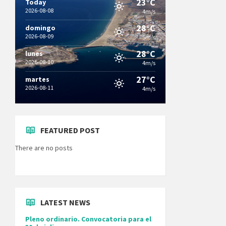
23°C
Today
2026-08-08
4m/s
28°C
domingo
2026-08-09
5m/s
28°C
lunes
2026-08-10
4m/s
27°C
martes
2026-08-11
4m/s
FEATURED POST
There are no posts
LATEST NEWS
Pleno ordinario. Convocatoria para el