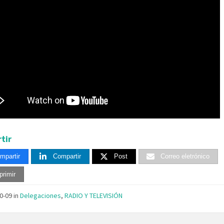
tir
mpartir
Compartir
Post
Correo eletrónico
primir
10-09
in
Delegaciones
,
RADIO Y TELEVISIÓN