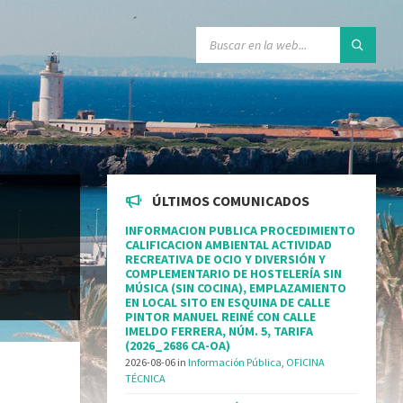
ÚLTIMOS COMUNICADOS
INFORMACION PUBLICA PROCEDIMIENTO
CALIFICACION AMBIENTAL ACTIVIDAD
RECREATIVA DE OCIO Y DIVERSIÓN Y
COMPLEMENTARIO DE HOSTELERÍA SIN
MÚSICA (SIN COCINA), EMPLAZAMIENTO
EN LOCAL SITO EN ESQUINA DE CALLE
PINTOR MANUEL REINÉ CON CALLE
IMELDO FERRERA, NÚM. 5, TARIFA
(2026_2686 CA-OA)
2026-08-06
in
Información Pública
,
OFICINA
TÉCNICA