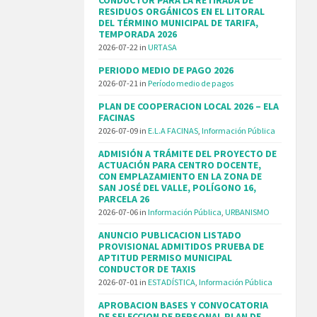
RESIDUOS ORGÁNICOS EN EL LITORAL
DEL TÉRMINO MUNICIPAL DE TARIFA,
TEMPORADA 2026
2026-07-22
in
URTASA
PERIODO MEDIO DE PAGO 2026
2026-07-21
in
Período medio de pagos
PLAN DE COOPERACION LOCAL 2026 – ELA
FACINAS
2026-07-09
in
E.L.A FACINAS
,
Información Pública
ADMISIÓN A TRÁMITE DEL PROYECTO DE
ACTUACIÓN PARA CENTRO DOCENTE,
CON EMPLAZAMIENTO EN LA ZONA DE
SAN JOSÉ DEL VALLE, POLÍGONO 16,
PARCELA 26
2026-07-06
in
Información Pública
,
URBANISMO
ANUNCIO PUBLICACION LISTADO
PROVISIONAL ADMITIDOS PRUEBA DE
APTITUD PERMISO MUNICIPAL
CONDUCTOR DE TAXIS
2026-07-01
in
ESTADÍSTICA
,
Información Pública
APROBACION BASES Y CONVOCATORIA
DE SELECCION DE PERSONAL PLAN DE