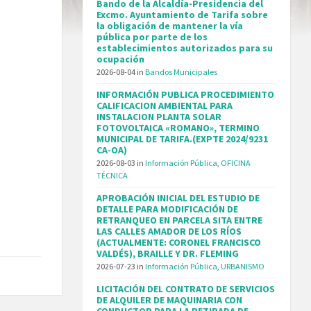
Bando de la Alcaldía-Presidencia del
Excmo. Ayuntamiento de Tarifa sobre
la obligación de mantener la vía
pública por parte de los
establecimientos autorizados para su
ocupación
2026-08-04
in
Bandos Municipales
INFORMACIÓN PUBLICA PROCEDIMIENTO
CALIFICACION AMBIENTAL PARA
INSTALACION PLANTA SOLAR
FOTOVOLTAICA «ROMANO», TERMINO
MUNICIPAL DE TARIFA.(EXPTE 2024/9231
CA-OA)
2026-08-03
in
Información Pública
,
OFICINA
TÉCNICA
APROBACIÓN INICIAL DEL ESTUDIO DE
DETALLE PARA MODIFICACIÓN DE
RETRANQUEO EN PARCELA SITA ENTRE
LAS CALLES AMADOR DE LOS RÍOS
(ACTUALMENTE: CORONEL FRANCISCO
VALDÉS), BRAILLE Y DR. FLEMING
2026-07-23
in
Información Pública
,
URBANISMO
LICITACIÓN DEL CONTRATO DE SERVICIOS
DE ALQUILER DE MAQUINARIA CON
CONDUCTOR PARA LA RETIRADA DE