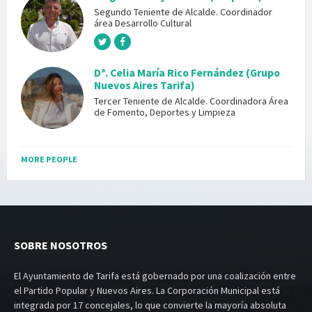
Segundo Teniente de Alcalde. Coordinador
área Desarrollo Cultural
Dª. Celia María Rico Fernández (Grupo
Nuevos Aires Tarifa)
Tercer Teniente de Alcalde. Coordinadora Área
de Fomento, Deportes y Limpieza
MORE PEOPLE
SOBRE NOSOTROS
El Ayuntamiento de Tarifa está gobernado por una coalización entre
el Partido Popular y Nuevos Aires. La Corporación Municipal está
integrada por 17 concejales, lo que convierte la mayoría absoluta