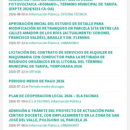
FOTOVOLTAICA «ROMANO», TERMINO MUNICIPAL DE TARIFA.
(EXPTE 2024/9231 CA-OA)
2026-08-03
in
Información Pública
,
OFICINA TÉCNICA
APROBACIÓN INICIAL DEL ESTUDIO DE DETALLE PARA
MODIFICACIÓN DE RETRANQUEO EN PARCELA SITA ENTRE LAS
CALLES AMADOR DE LOS RÍOS (ACTUALMENTE: CORONEL
FRANCISCO VALDÉS), BRAILLE Y DR. FLEMING
2026-07-23
in
Información Pública
,
URBANISMO
LICITACIÓN DEL CONTRATO DE SERVICIOS DE ALQUILER DE
MAQUINARIA CON CONDUCTOR PARA LA RETIRADA DE
RESIDUOS ORGÁNICOS EN EL LITORAL DEL TÉRMINO
MUNICIPAL DE TARIFA, TEMPORADA 2026
2026-07-22
in
URTASA
PERIODO MEDIO DE PAGO 2026
2026-07-21
in
Período medio de pagos
PLAN DE COOPERACION LOCAL 2026 – ELA FACINAS
2026-07-09
in
E.L.A FACINAS
,
Información Pública
ADMISIÓN A TRÁMITE DEL PROYECTO DE ACTUACIÓN PARA
CENTRO DOCENTE, CON EMPLAZAMIENTO EN LA ZONA DE SAN
JOSÉ DEL VALLE, POLÍGONO 16, PARCELA 26
2026-07-06
in
Información Pública
,
URBANISMO