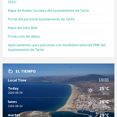
2022»
Mapa de Redes Sociales del Ayuntamiento de Tarifa
Portal del personal Ayuntamiento de Tarifa
Mapa del Sitio Web
Protección de datos
Aparcamientos para personas con movilidad reducida PMR del
Ayuntamiento de Tarifa
EL TIEMPO
10:01
Local Time
25°C
Today
2026-08-09
1m/s
26°C
lunes
2026-08-10
4m/s
29°C
martes