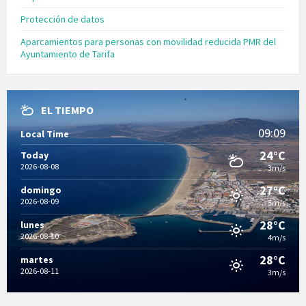
Protección de datos
Aparcamientos para personas con movilidad reducida PMR del
Ayuntamiento de Tarifa
EL TIEMPO
09:09
Local Time
24°C
Today
2026-08-08
3m/s
27°C
domingo
2026-08-09
5m/s
28°C
lunes
2026-08-10
4m/s
28°C
martes
2026-08-11
3m/s