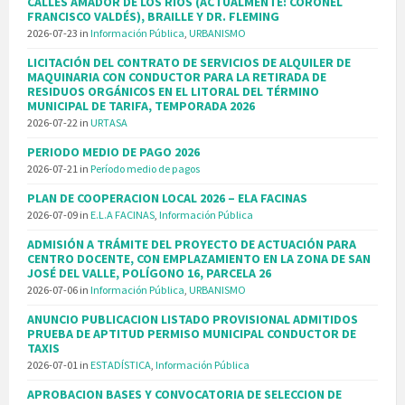
CALLES AMADOR DE LOS RÍOS (ACTUALMENTE: CORONEL
FRANCISCO VALDÉS), BRAILLE Y DR. FLEMING
2026-07-23
in
Información Pública
,
URBANISMO
LICITACIÓN DEL CONTRATO DE SERVICIOS DE ALQUILER DE
MAQUINARIA CON CONDUCTOR PARA LA RETIRADA DE
RESIDUOS ORGÁNICOS EN EL LITORAL DEL TÉRMINO
MUNICIPAL DE TARIFA, TEMPORADA 2026
2026-07-22
in
URTASA
PERIODO MEDIO DE PAGO 2026
2026-07-21
in
Período medio de pagos
PLAN DE COOPERACION LOCAL 2026 – ELA FACINAS
2026-07-09
in
E.L.A FACINAS
,
Información Pública
ADMISIÓN A TRÁMITE DEL PROYECTO DE ACTUACIÓN PARA
CENTRO DOCENTE, CON EMPLAZAMIENTO EN LA ZONA DE SAN
JOSÉ DEL VALLE, POLÍGONO 16, PARCELA 26
2026-07-06
in
Información Pública
,
URBANISMO
ANUNCIO PUBLICACION LISTADO PROVISIONAL ADMITIDOS
PRUEBA DE APTITUD PERMISO MUNICIPAL CONDUCTOR DE
TAXIS
2026-07-01
in
ESTADÍSTICA
,
Información Pública
APROBACION BASES Y CONVOCATORIA DE SELECCION DE