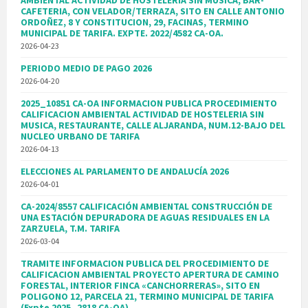
AMBIENTAL ACTIVIDAD DE HOSTELERIA SIN MUSICA, BAR-
CAFETERIA, CON VELADOR/TERRAZA, SITO EN CALLE ANTONIO
ORDOÑEZ, 8 Y CONSTITUCION, 29, FACINAS, TERMINO
MUNICIPAL DE TARIFA. EXPTE. 2022/4582 CA-OA.
2026-04-23
PERIODO MEDIO DE PAGO 2026
2026-04-20
2025_10851 CA-OA INFORMACION PUBLICA PROCEDIMIENTO
CALIFICACION AMBIENTAL ACTIVIDAD DE HOSTELERIA SIN
MUSICA, RESTAURANTE, CALLE ALJARANDA, NUM.12-BAJO DEL
NUCLEO URBANO DE TARIFA
2026-04-13
ELECCIONES AL PARLAMENTO DE ANDALUCÍA 2026
2026-04-01
CA-2024/8557 CALIFICACIÓN AMBIENTAL CONSTRUCCIÓN DE
UNA ESTACIÓN DEPURADORA DE AGUAS RESIDUALES EN LA
ZARZUELA, T.M. TARIFA
2026-03-04
TRAMITE INFORMACION PUBLICA DEL PROCEDIMIENTO DE
CALIFICACION AMBIENTAL PROYECTO APERTURA DE CAMINO
FORESTAL, INTERIOR FINCA «CANCHORRERAS», SITO EN
POLIGONO 12, PARCELA 21, TERMINO MUNICIPAL DE TARIFA
(Expte 2025_2818 CA-OA)