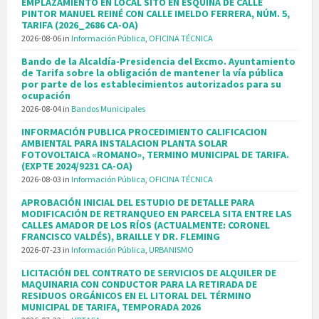
EMPLAZAMIENTO EN LOCAL SITO EN ESQUINA DE CALLE
PINTOR MANUEL REINÉ CON CALLE IMELDO FERRERA, NÚM. 5,
TARIFA (2026_2686 CA-OA)
2026-08-06
in
Información Pública
,
OFICINA TÉCNICA
Bando de la Alcaldía-Presidencia del Excmo. Ayuntamiento
de Tarifa sobre la obligación de mantener la vía pública
por parte de los establecimientos autorizados para su
ocupación
2026-08-04
in
Bandos Municipales
INFORMACIÓN PUBLICA PROCEDIMIENTO CALIFICACION
AMBIENTAL PARA INSTALACION PLANTA SOLAR
FOTOVOLTAICA «ROMANO», TERMINO MUNICIPAL DE TARIFA.
(EXPTE 2024/9231 CA-OA)
2026-08-03
in
Información Pública
,
OFICINA TÉCNICA
APROBACIÓN INICIAL DEL ESTUDIO DE DETALLE PARA
MODIFICACIÓN DE RETRANQUEO EN PARCELA SITA ENTRE LAS
CALLES AMADOR DE LOS RÍOS (ACTUALMENTE: CORONEL
FRANCISCO VALDÉS), BRAILLE Y DR. FLEMING
2026-07-23
in
Información Pública
,
URBANISMO
LICITACIÓN DEL CONTRATO DE SERVICIOS DE ALQUILER DE
MAQUINARIA CON CONDUCTOR PARA LA RETIRADA DE
RESIDUOS ORGÁNICOS EN EL LITORAL DEL TÉRMINO
MUNICIPAL DE TARIFA, TEMPORADA 2026