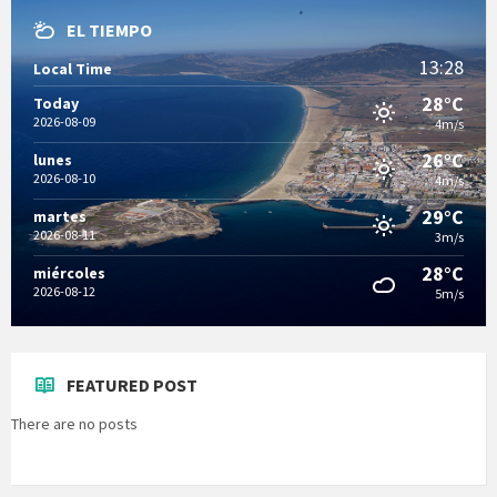
EL TIEMPO
13:28
Local Time
28°C
Today
2026-08-09
4m/s
26°C
lunes
2026-08-10
4m/s
29°C
martes
2026-08-11
3m/s
28°C
miércoles
2026-08-12
5m/s
FEATURED POST
There are no posts