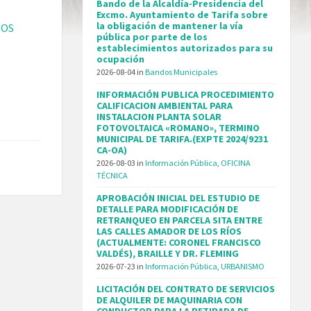
Bando de la Alcaldía-Presidencia del
Excmo. Ayuntamiento de Tarifa sobre
la obligación de mantener la vía
IOS
pública por parte de los
establecimientos autorizados para su
ocupación
2026-08-04
in
Bandos Municipales
INFORMACIÓN PUBLICA PROCEDIMIENTO
CALIFICACION AMBIENTAL PARA
INSTALACION PLANTA SOLAR
FOTOVOLTAICA «ROMANO», TERMINO
MUNICIPAL DE TARIFA.(EXPTE 2024/9231
CA-OA)
2026-08-03
in
Información Pública
,
OFICINA
TÉCNICA
APROBACIÓN INICIAL DEL ESTUDIO DE
DETALLE PARA MODIFICACIÓN DE
RETRANQUEO EN PARCELA SITA ENTRE
LAS CALLES AMADOR DE LOS RÍOS
(ACTUALMENTE: CORONEL FRANCISCO
VALDÉS), BRAILLE Y DR. FLEMING
2026-07-23
in
Información Pública
,
URBANISMO
LICITACIÓN DEL CONTRATO DE SERVICIOS
DE ALQUILER DE MAQUINARIA CON
CONDUCTOR PARA LA RETIRADA DE