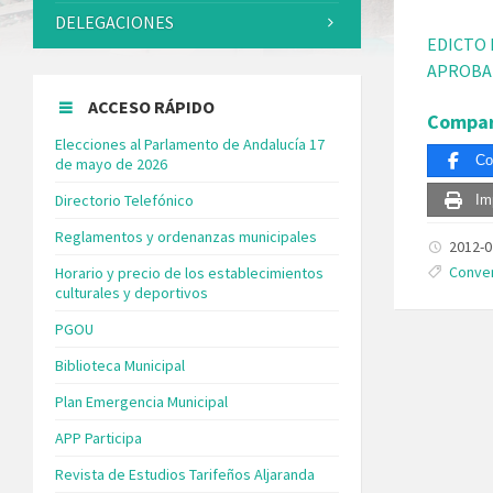
DELEGACIONES
EDICTO 
APROBAD
ACCESO RÁPIDO
Compar
Elecciones al Parlamento de Andalucía 17
Co
de mayo de 2026
Directorio Telefónico
Im
Reglamentos y ordenanzas municipales
2012-
Tags:
Conven
Horario y precio de los establecimientos
culturales y deportivos
PGOU
Biblioteca Municipal
Plan Emergencia Municipal
APP Participa
Revista de Estudios Tarifeños Aljaranda