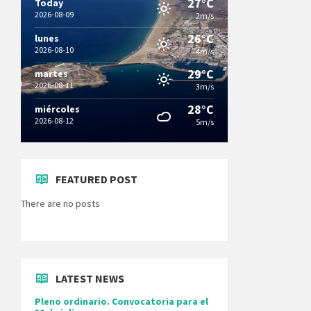
27°C
Today
2026-08-09
2m/s
26°C
lunes
2026-08-10
4m/s
29°C
martes
2026-08-11
3m/s
28°C
miércoles
2026-08-12
5m/s
FEATURED POST
There are no posts
LATEST NEWS
Pleno ordinario. Convocatoria para el