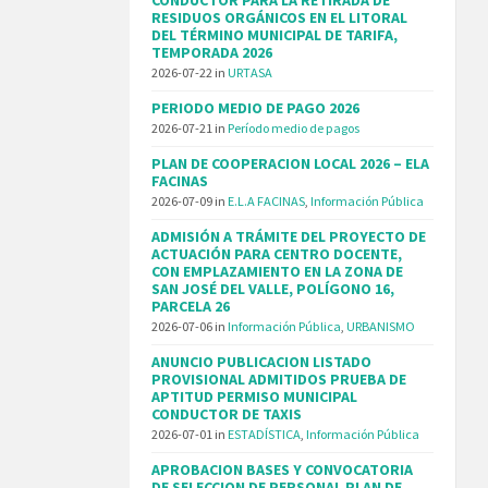
RESIDUOS ORGÁNICOS EN EL LITORAL
DEL TÉRMINO MUNICIPAL DE TARIFA,
TEMPORADA 2026
2026-07-22
in
URTASA
PERIODO MEDIO DE PAGO 2026
2026-07-21
in
Período medio de pagos
PLAN DE COOPERACION LOCAL 2026 – ELA
FACINAS
2026-07-09
in
E.L.A FACINAS
,
Información Pública
ADMISIÓN A TRÁMITE DEL PROYECTO DE
ACTUACIÓN PARA CENTRO DOCENTE,
CON EMPLAZAMIENTO EN LA ZONA DE
SAN JOSÉ DEL VALLE, POLÍGONO 16,
PARCELA 26
2026-07-06
in
Información Pública
,
URBANISMO
ANUNCIO PUBLICACION LISTADO
PROVISIONAL ADMITIDOS PRUEBA DE
APTITUD PERMISO MUNICIPAL
CONDUCTOR DE TAXIS
2026-07-01
in
ESTADÍSTICA
,
Información Pública
APROBACION BASES Y CONVOCATORIA
DE SELECCION DE PERSONAL PLAN DE