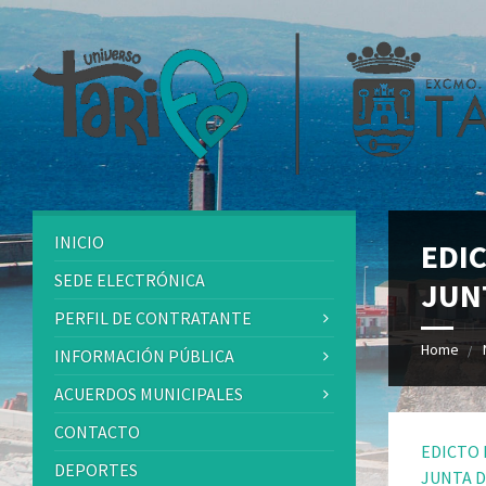
INICIO
EDI
SEDE ELECTRÓNICA
JUN
PERFIL DE CONTRATANTE
Home
INFORMACIÓN PÚBLICA
ACUERDOS MUNICIPALES
CONTACTO
EDICTO 
DEPORTES
JUNTA 