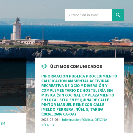
ÚLTIMOS COMUNICADOS
INFORMACION PUBLICA PROCEDIMIENTO
CALIFICACION AMBIENTAL ACTIVIDAD
RECREATIVA DE OCIO Y DIVERSIÓN Y
COMPLEMENTARIO DE HOSTELERÍA SIN
MÚSICA (SIN COCINA), EMPLAZAMIENTO
EN LOCAL SITO EN ESQUINA DE CALLE
PINTOR MANUEL REINÉ CON CALLE
IMELDO FERRERA, NÚM. 5, TARIFA
(2026_2686 CA-OA)
2026-08-06
in
Información Pública
,
OFICINA
POR
TÉCNICA