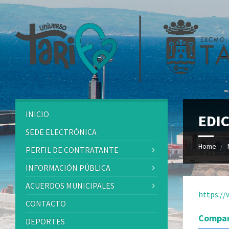
INICIO
EDIC
SEDE ELECTRÓNICA
Home
PERFIL DE CONTRATANTE
INFORMACIÓN PÚBLICA
ACUERDOS MUNICIPALES
https://
CONTACTO
Compar
DEPORTES