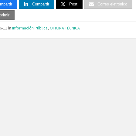
mpartir
Compartir
Post
Correo eletrónico
primir
06-11
in
Información Pública
,
OFICINA TÉCNICA