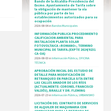
Bando de la Alcaldía-Presidencia del
Excmo. Ayuntamiento de Tarifa sobre
la obligación de mantener la vía
pública por parte de los
establecimientos autorizados para su
ocupación
2026-08-04
in
Bandos Municipales
INFORMACIÓN PUBLICA PROCEDIMIENTO
CALIFICACION AMBIENTAL PARA
INSTALACION PLANTA SOLAR
FOTOVOLTAICA «ROMANO», TERMINO
MUNICIPAL DE TARIFA.(EXPTE 2024/9231
CA-OA)
2026-08-03
in
Información Pública
,
OFICINA
TÉCNICA
APROBACIÓN INICIAL DEL ESTUDIO DE
DETALLE PARA MODIFICACIÓN DE
RETRANQUEO EN PARCELA SITA ENTRE
LAS CALLES AMADOR DE LOS RÍOS
(ACTUALMENTE: CORONEL FRANCISCO
VALDÉS), BRAILLE Y DR. FLEMING
2026-07-23
in
Información Pública
,
URBANISMO
LICITACIÓN DEL CONTRATO DE SERVICIOS
DE ALQUILER DE MAQUINARIA CON
CONDUCTOR PARA LA RETIRADA DE