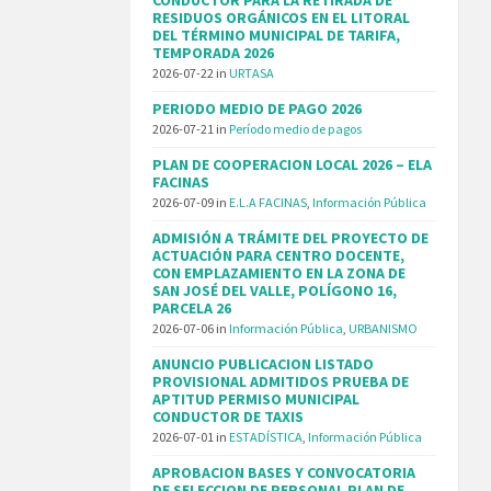
RESIDUOS ORGÁNICOS EN EL LITORAL
DEL TÉRMINO MUNICIPAL DE TARIFA,
TEMPORADA 2026
2026-07-22
in
URTASA
PERIODO MEDIO DE PAGO 2026
2026-07-21
in
Período medio de pagos
PLAN DE COOPERACION LOCAL 2026 – ELA
FACINAS
2026-07-09
in
E.L.A FACINAS
,
Información Pública
ADMISIÓN A TRÁMITE DEL PROYECTO DE
ACTUACIÓN PARA CENTRO DOCENTE,
CON EMPLAZAMIENTO EN LA ZONA DE
SAN JOSÉ DEL VALLE, POLÍGONO 16,
PARCELA 26
2026-07-06
in
Información Pública
,
URBANISMO
ANUNCIO PUBLICACION LISTADO
PROVISIONAL ADMITIDOS PRUEBA DE
APTITUD PERMISO MUNICIPAL
CONDUCTOR DE TAXIS
2026-07-01
in
ESTADÍSTICA
,
Información Pública
APROBACION BASES Y CONVOCATORIA
DE SELECCION DE PERSONAL PLAN DE