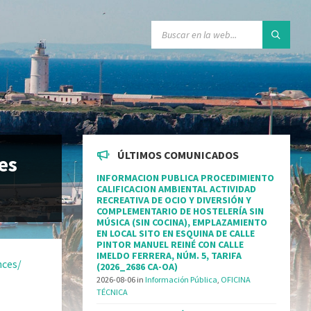
ÚLTIMOS COMUNICADOS
es
INFORMACION PUBLICA PROCEDIMIENTO
CALIFICACION AMBIENTAL ACTIVIDAD
RECREATIVA DE OCIO Y DIVERSIÓN Y
COMPLEMENTARIO DE HOSTELERÍA SIN
MÚSICA (SIN COCINA), EMPLAZAMIENTO
EN LOCAL SITO EN ESQUINA DE CALLE
PINTOR MANUEL REINÉ CON CALLE
IMELDO FERRERA, NÚM. 5, TARIFA
nces/
(2026_2686 CA-OA)
2026-08-06
in
Información Pública
,
OFICINA
TÉCNICA