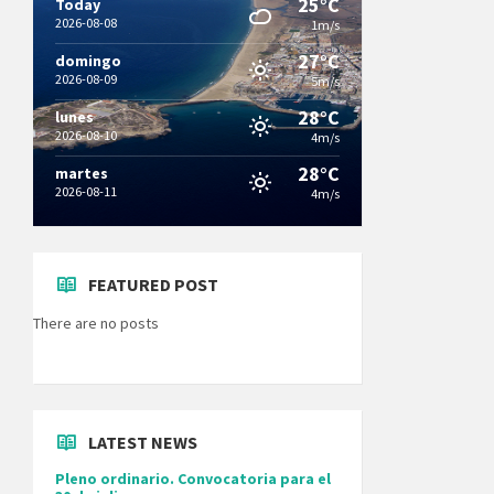
25°C
Today
2026-08-08
1m/s
27°C
domingo
2026-08-09
5m/s
28°C
lunes
2026-08-10
4m/s
28°C
martes
2026-08-11
4m/s
FEATURED POST
There are no posts
LATEST NEWS
Pleno ordinario. Convocatoria para el