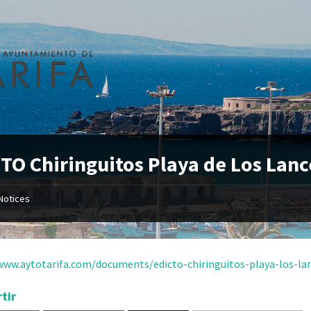
TO Chiringuitos Playa de Los Lanc
Notices
www.aytotarifa.com/documents/edicto-chiringuitos-playa-los-la
tir