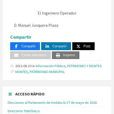
El Ingeniero Operador
D. Manuel Junquera Plaza
Compartir
Compartir
Compartir
Post
Correo eletrónico
Imprimir
2012-08-10
in
Información Pública
,
PATRIMONIO Y MONTES
Tags:
MONTES
,
PATRIMONIO MUNICIPAL
ACCESO RÁPIDO
Elecciones al Parlamento de Andalucía 17 de mayo de 2026
Directorio Telefónico