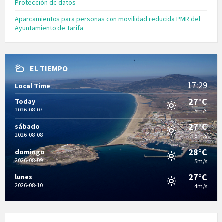
Protección de datos
Aparcamientos para personas con movilidad reducida PMR del
Ayuntamiento de Tarifa
EL TIEMPO
17:29
Local Time
27°C
Today
2026-08-07
5m/s
27°C
sábado
2026-08-08
5m/s
28°C
domingo
2026-08-09
5m/s
27°C
lunes
2026-08-10
4m/s