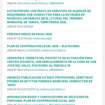
2026-07-23
in
Información Pública
,
URBANISMO
LICITACIÓN DEL CONTRATO DE SERVICIOS DE ALQUILER DE
MAQUINARIA CON CONDUCTOR PARA LA RETIRADA DE
RESIDUOS ORGÁNICOS EN EL LITORAL DEL TÉRMINO
MUNICIPAL DE TARIFA, TEMPORADA 2026
2026-07-22
in
URTASA
PERIODO MEDIO DE PAGO 2026
2026-07-21
in
Período medio de pagos
PLAN DE COOPERACION LOCAL 2026 – ELA FACINAS
2026-07-09
in
E.L.A FACINAS
,
Información Pública
ADMISIÓN A TRÁMITE DEL PROYECTO DE ACTUACIÓN PARA
CENTRO DOCENTE, CON EMPLAZAMIENTO EN LA ZONA DE SAN
JOSÉ DEL VALLE, POLÍGONO 16, PARCELA 26
2026-07-06
in
Información Pública
,
URBANISMO
ANUNCIO PUBLICACION LISTADO PROVISIONAL ADMITIDOS
PRUEBA DE APTITUD PERMISO MUNICIPAL CONDUCTOR DE
TAXIS
2026-07-01
in
ESTADÍSTICA
,
Información Pública
APROBACION BASES Y CONVOCATORIA DE SELECCION DE
PERSONAL PLAN DE COOPERACION LOCAL 2026
2026-06-12
in
Información Pública
,
RECURSOS HUMANOS