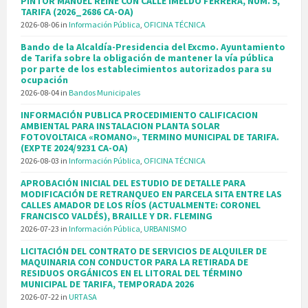
PINTOR MANUEL REINÉ CON CALLE IMELDO FERRERA, NÚM. 5,
TARIFA (2026_2686 CA-OA)
2026-08-06
in
Información Pública
,
OFICINA TÉCNICA
Bando de la Alcaldía-Presidencia del Excmo. Ayuntamiento
de Tarifa sobre la obligación de mantener la vía pública
por parte de los establecimientos autorizados para su
ocupación
2026-08-04
in
Bandos Municipales
INFORMACIÓN PUBLICA PROCEDIMIENTO CALIFICACION
AMBIENTAL PARA INSTALACION PLANTA SOLAR
FOTOVOLTAICA «ROMANO», TERMINO MUNICIPAL DE TARIFA.
(EXPTE 2024/9231 CA-OA)
2026-08-03
in
Información Pública
,
OFICINA TÉCNICA
APROBACIÓN INICIAL DEL ESTUDIO DE DETALLE PARA
MODIFICACIÓN DE RETRANQUEO EN PARCELA SITA ENTRE LAS
CALLES AMADOR DE LOS RÍOS (ACTUALMENTE: CORONEL
FRANCISCO VALDÉS), BRAILLE Y DR. FLEMING
2026-07-23
in
Información Pública
,
URBANISMO
LICITACIÓN DEL CONTRATO DE SERVICIOS DE ALQUILER DE
MAQUINARIA CON CONDUCTOR PARA LA RETIRADA DE
RESIDUOS ORGÁNICOS EN EL LITORAL DEL TÉRMINO
MUNICIPAL DE TARIFA, TEMPORADA 2026
2026-07-22
in
URTASA