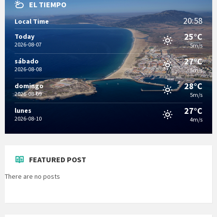
EL TIEMPO
20:58
Local Time
25°C
Today
2026-08-07
5m/s
27°C
sábado
2026-08-08
5m/s
28°C
domingo
2026-08-09
5m/s
27°C
lunes
2026-08-10
4m/s
FEATURED POST
There are no posts