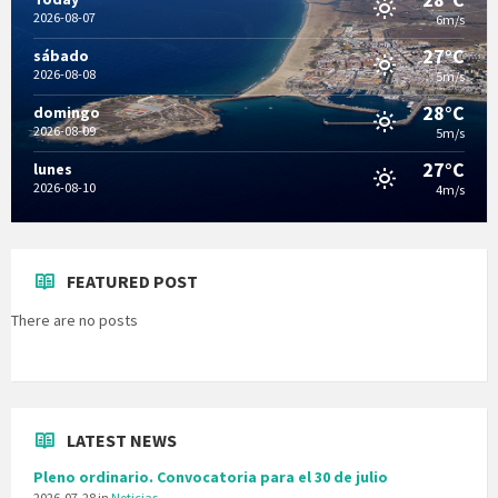
2026-08-07
6m/s
27°C
sábado
2026-08-08
5m/s
28°C
domingo
2026-08-09
5m/s
27°C
lunes
2026-08-10
4m/s
FEATURED POST
There are no posts
LATEST NEWS
Pleno ordinario. Convocatoria para el 30 de julio
2026-07-28
in
Noticias