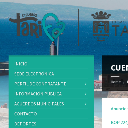
INICIO
CUEN
SEDE ELECTRÓNICA
Home
PERFIL DE CONTRATANTE
INFORMACIÓN PÚBLICA
ACUERDOS MUNICIPALES
Anuncio 
CONTACTO
BOP 224_
DEPORTES