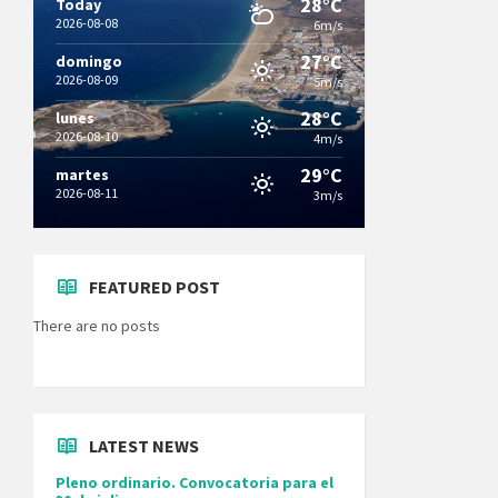
28°C
Today
2026-08-08
6m/s
27°C
domingo
2026-08-09
5m/s
28°C
lunes
2026-08-10
4m/s
29°C
martes
2026-08-11
3m/s
FEATURED POST
There are no posts
LATEST NEWS
Pleno ordinario. Convocatoria para el