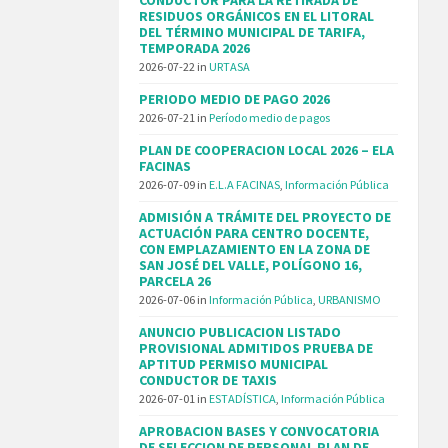
RESIDUOS ORGÁNICOS EN EL LITORAL
DEL TÉRMINO MUNICIPAL DE TARIFA,
TEMPORADA 2026
2026-07-22
in
URTASA
PERIODO MEDIO DE PAGO 2026
2026-07-21
in
Período medio de pagos
PLAN DE COOPERACION LOCAL 2026 – ELA
FACINAS
2026-07-09
in
E.L.A FACINAS
,
Información Pública
ADMISIÓN A TRÁMITE DEL PROYECTO DE
ACTUACIÓN PARA CENTRO DOCENTE,
CON EMPLAZAMIENTO EN LA ZONA DE
SAN JOSÉ DEL VALLE, POLÍGONO 16,
PARCELA 26
2026-07-06
in
Información Pública
,
URBANISMO
ANUNCIO PUBLICACION LISTADO
PROVISIONAL ADMITIDOS PRUEBA DE
APTITUD PERMISO MUNICIPAL
CONDUCTOR DE TAXIS
2026-07-01
in
ESTADÍSTICA
,
Información Pública
APROBACION BASES Y CONVOCATORIA
DE SELECCION DE PERSONAL PLAN DE