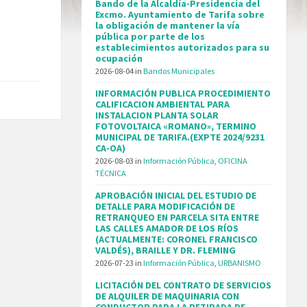
Bando de la Alcaldía-Presidencia del
Excmo. Ayuntamiento de Tarifa sobre
la obligación de mantener la vía
pública por parte de los
establecimientos autorizados para su
ocupación
2026-08-04
in
Bandos Municipales
INFORMACIÓN PUBLICA PROCEDIMIENTO
CALIFICACION AMBIENTAL PARA
INSTALACION PLANTA SOLAR
FOTOVOLTAICA «ROMANO», TERMINO
MUNICIPAL DE TARIFA.(EXPTE 2024/9231
CA-OA)
2026-08-03
in
Información Pública
,
OFICINA
TÉCNICA
APROBACIÓN INICIAL DEL ESTUDIO DE
DETALLE PARA MODIFICACIÓN DE
RETRANQUEO EN PARCELA SITA ENTRE
LAS CALLES AMADOR DE LOS RÍOS
(ACTUALMENTE: CORONEL FRANCISCO
VALDÉS), BRAILLE Y DR. FLEMING
2026-07-23
in
Información Pública
,
URBANISMO
LICITACIÓN DEL CONTRATO DE SERVICIOS
DE ALQUILER DE MAQUINARIA CON
CONDUCTOR PARA LA RETIRADA DE