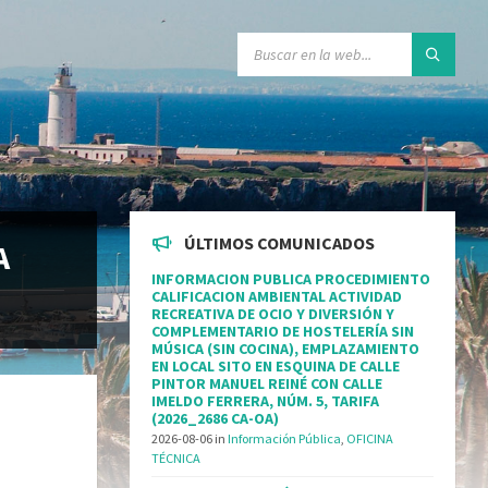
ÚLTIMOS COMUNICADOS
A
INFORMACION PUBLICA PROCEDIMIENTO
CALIFICACION AMBIENTAL ACTIVIDAD
RECREATIVA DE OCIO Y DIVERSIÓN Y
COMPLEMENTARIO DE HOSTELERÍA SIN
MÚSICA (SIN COCINA), EMPLAZAMIENTO
EN LOCAL SITO EN ESQUINA DE CALLE
PINTOR MANUEL REINÉ CON CALLE
IMELDO FERRERA, NÚM. 5, TARIFA
(2026_2686 CA-OA)
2026-08-06
in
Información Pública
,
OFICINA
TÉCNICA