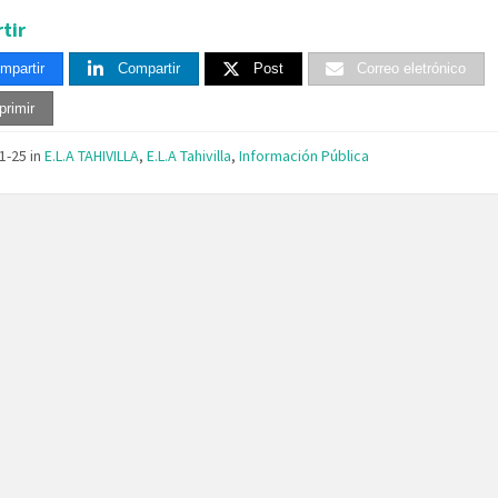
tir
mpartir
Compartir
Post
Correo eletrónico
primir
11-25
in
E.L.A TAHIVILLA
,
E.L.A Tahivilla
,
Información Pública