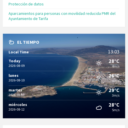
Protección de datos
Aparcamientos para personas con movilidad reducida PMR del
Ayuntamiento de Tarifa
EL TIEMPO
13:03
Local Time
28°C
Today
2026-08-09
4m/s
26°C
lunes
2026-08-10
4m/s
29°C
martes
2026-08-11
3m/s
28°C
miércoles
2026-08-12
5m/s