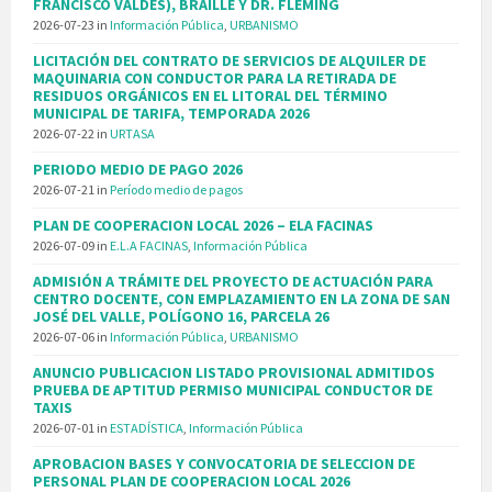
FRANCISCO VALDÉS), BRAILLE Y DR. FLEMING
2026-07-23
in
Información Pública
,
URBANISMO
LICITACIÓN DEL CONTRATO DE SERVICIOS DE ALQUILER DE
MAQUINARIA CON CONDUCTOR PARA LA RETIRADA DE
RESIDUOS ORGÁNICOS EN EL LITORAL DEL TÉRMINO
MUNICIPAL DE TARIFA, TEMPORADA 2026
2026-07-22
in
URTASA
PERIODO MEDIO DE PAGO 2026
2026-07-21
in
Período medio de pagos
PLAN DE COOPERACION LOCAL 2026 – ELA FACINAS
2026-07-09
in
E.L.A FACINAS
,
Información Pública
ADMISIÓN A TRÁMITE DEL PROYECTO DE ACTUACIÓN PARA
CENTRO DOCENTE, CON EMPLAZAMIENTO EN LA ZONA DE SAN
JOSÉ DEL VALLE, POLÍGONO 16, PARCELA 26
2026-07-06
in
Información Pública
,
URBANISMO
ANUNCIO PUBLICACION LISTADO PROVISIONAL ADMITIDOS
PRUEBA DE APTITUD PERMISO MUNICIPAL CONDUCTOR DE
TAXIS
2026-07-01
in
ESTADÍSTICA
,
Información Pública
APROBACION BASES Y CONVOCATORIA DE SELECCION DE
PERSONAL PLAN DE COOPERACION LOCAL 2026