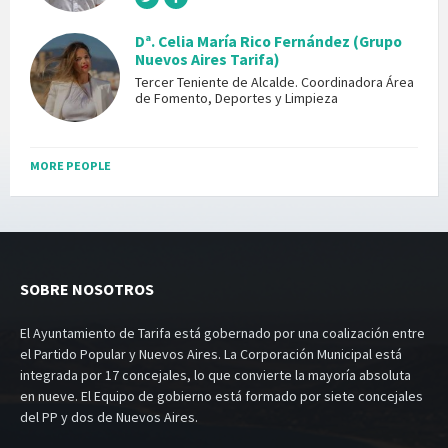
Dª. Celia María Rico Fernández (Grupo
Nuevos Aires Tarifa)
Tercer Teniente de Alcalde. Coordinadora Área
de Fomento, Deportes y Limpieza
MORE PEOPLE
SOBRE NOSOTROS
El Ayuntamiento de Tarifa está gobernado por una coalización entre
el Partido Popular y Nuevos Aires. La Corporación Municipal está
integrada por 17 concejales, lo que convierte la mayoría absoluta
en nueve. El Equipo de gobierno está formado por siete concejales
del PP y dos de Nuevos Aires.