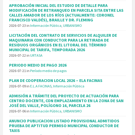
APROBACIÓN INICIAL DEL ESTUDIO DE DETALLE PARA
MODIFICACIÓN DE RETRANQUEO EN PARCELA SITA ENTRE LAS
CALLES AMADOR DE LOS RÍOS (ACTUALMENTE: CORONEL
FRANCISCO VALDÉS), BRAILLE Y DR. FLEMING
2026-07-23
in
Información Pública
,
URBANISMO
LICITACIÓN DEL CONTRATO DE SERVICIOS DE ALQUILER DE
MAQUINARIA CON CONDUCTOR PARA LA RETIRADA DE
RESIDUOS ORGÁNICOS EN EL LITORAL DEL TÉRMINO
MUNICIPAL DE TARIFA, TEMPORADA 2026
2026-07-22
in
URTASA
PERIODO MEDIO DE PAGO 2026
2026-07-21
in
Período medio de pagos
PLAN DE COOPERACION LOCAL 2026 – ELA FACINAS
2026-07-09
in
E.L.A FACINAS
,
Información Pública
ADMISIÓN A TRÁMITE DEL PROYECTO DE ACTUACIÓN PARA
CENTRO DOCENTE, CON EMPLAZAMIENTO EN LA ZONA DE SAN
JOSÉ DEL VALLE, POLÍGONO 16, PARCELA 26
2026-07-06
in
Información Pública
,
URBANISMO
ANUNCIO PUBLICACION LISTADO PROVISIONAL ADMITIDOS
PRUEBA DE APTITUD PERMISO MUNICIPAL CONDUCTOR DE
TAXIS