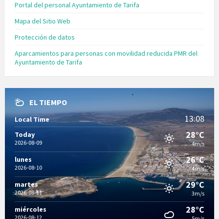
Portal del personal Ayuntamiento de Tarifa
Mapa del Sitio Web
Protección de datos
Aparcamientos para personas con movilidad reducida PMR del
Ayuntamiento de Tarifa
EL TIEMPO
13:08
Local Time
28°C
Today
2026-08-09
4m/s
26°C
lunes
2026-08-10
4m/s
29°C
martes
2026-08-11
3m/s
28°C
miércoles
2026-08-12
5m/s