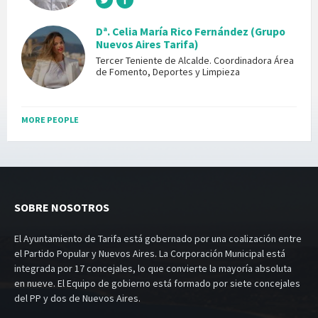
Dª. Celia María Rico Fernández (Grupo
Nuevos Aires Tarifa)
Tercer Teniente de Alcalde. Coordinadora Área
de Fomento, Deportes y Limpieza
MORE PEOPLE
SOBRE NOSOTROS
El Ayuntamiento de Tarifa está gobernado por una coalización entre
el Partido Popular y Nuevos Aires. La Corporación Municipal está
integrada por 17 concejales, lo que convierte la mayoría absoluta
en nueve. El Equipo de gobierno está formado por siete concejales
del PP y dos de Nuevos Aires.