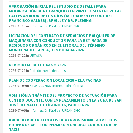
APROBACIÓN INICIAL DEL ESTUDIO DE DETALLE PARA
MODIFICACIÓN DE RETRANQUEO EN PARCELA SITA ENTRE LAS
CALLES AMADOR DE LOS RÍOS (ACTUALMENTE: CORONEL
FRANCISCO VALDÉS), BRAILLE Y DR. FLEMING
2026-07-23
in
Información Pública
,
URBANISMO
LICITACIÓN DEL CONTRATO DE SERVICIOS DE ALQUILER DE
MAQUINARIA CON CONDUCTOR PARA LA RETIRADA DE
RESIDUOS ORGÁNICOS EN EL LITORAL DEL TÉRMINO
MUNICIPAL DE TARIFA, TEMPORADA 2026
2026-07-22
in
URTASA
PERIODO MEDIO DE PAGO 2026
2026-07-21
in
Período medio de pagos
PLAN DE COOPERACION LOCAL 2026 – ELA FACINAS
2026-07-09
in
E.L.A FACINAS
,
Información Pública
ADMISIÓN A TRÁMITE DEL PROYECTO DE ACTUACIÓN PARA
CENTRO DOCENTE, CON EMPLAZAMIENTO EN LA ZONA DE SAN
JOSÉ DEL VALLE, POLÍGONO 16, PARCELA 26
2026-07-06
in
Información Pública
,
URBANISMO
ANUNCIO PUBLICACION LISTADO PROVISIONAL ADMITIDOS
PRUEBA DE APTITUD PERMISO MUNICIPAL CONDUCTOR DE
TAXIS