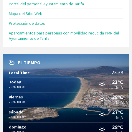
Portal del personal Ayuntamiento de Tarifa
Mapa del Sitio Web
Protección de datos
Aparcamientos para personas con movilidad reducida PMR del
Ayuntamiento de Tarifa
EL TIEMPO
23:38
Local Time
23°C
Today
2026-08-06
2m/s
28°C
viernes
2026-08-07
6m/s
27°C
sábado
2026-08-08
6m/s
28°C
domingo
2026-08-09