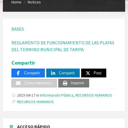
Home
Notices
BASES
REGLAMENTO DE FUNCIONAMIENTO DE LAS PLAYAS
DEL TERMINO MUNICIPAL DE TARIFA
Compartir
Compartir
Compartir
Post
Correo eletrónico
Imprimir
2015-04-17
in
Información Pública
,
RECURSOS HUMANOS
Tags:
RECURSOS HUMANOS
ACCESO RÁPIDO