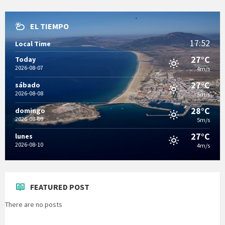
EL TIEMPO
17:52
Local Time
27°C
Today
2026-08-07
4m/s
27°C
sábado
2026-08-08
5m/s
28°C
domingo
2026-08-09
5m/s
27°C
lunes
2026-08-10
4m/s
FEATURED POST
There are no posts