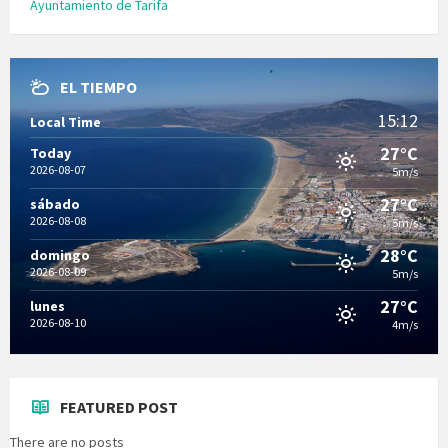
Ayuntamiento de Tarifa
EL TIEMPO
15:12
Local Time
27°C
Today
2026-08-07
5m/s
27°C
sábado
2026-08-08
5m/s
28°C
domingo
2026-08-09
5m/s
27°C
lunes
2026-08-10
4m/s
FEATURED POST
There are no posts