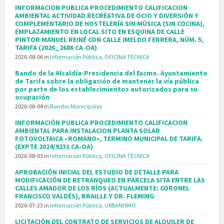
INFORMACION PUBLICA PROCEDIMIENTO CALIFICACION
AMBIENTAL ACTIVIDAD RECREATIVA DE OCIO Y DIVERSIÓN Y
COMPLEMENTARIO DE HOSTELERÍA SIN MÚSICA (SIN COCINA),
EMPLAZAMIENTO EN LOCAL SITO EN ESQUINA DE CALLE
PINTOR MANUEL REINÉ CON CALLE IMELDO FERRERA, NÚM. 5,
TARIFA (2026_2686 CA-OA)
2026-08-06
in
Información Pública
,
OFICINA TÉCNICA
Bando de la Alcaldía-Presidencia del Excmo. Ayuntamiento
de Tarifa sobre la obligación de mantener la vía pública
por parte de los establecimientos autorizados para su
ocupación
2026-08-04
in
Bandos Municipales
INFORMACIÓN PUBLICA PROCEDIMIENTO CALIFICACION
AMBIENTAL PARA INSTALACION PLANTA SOLAR
FOTOVOLTAICA «ROMANO», TERMINO MUNICIPAL DE TARIFA.
(EXPTE 2024/9231 CA-OA)
2026-08-03
in
Información Pública
,
OFICINA TÉCNICA
APROBACIÓN INICIAL DEL ESTUDIO DE DETALLE PARA
MODIFICACIÓN DE RETRANQUEO EN PARCELA SITA ENTRE LAS
CALLES AMADOR DE LOS RÍOS (ACTUALMENTE: CORONEL
FRANCISCO VALDÉS), BRAILLE Y DR. FLEMING
2026-07-23
in
Información Pública
,
URBANISMO
LICITACIÓN DEL CONTRATO DE SERVICIOS DE ALQUILER DE