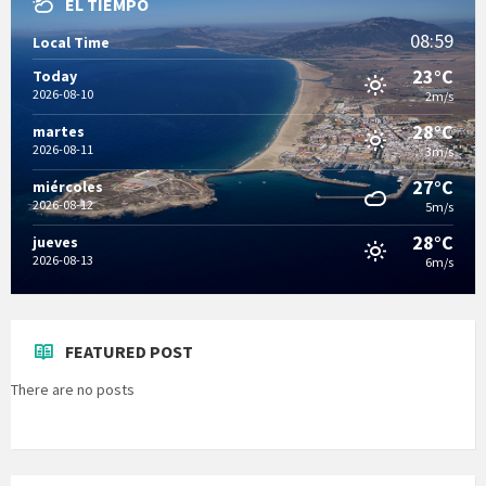
EL TIEMPO
08:59
Local Time
23°C
Today
2026-08-10
2m/s
28°C
martes
2026-08-11
3m/s
27°C
miércoles
2026-08-12
5m/s
28°C
jueves
2026-08-13
6m/s
FEATURED POST
There are no posts