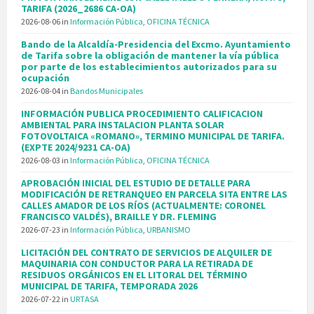
TARIFA (2026_2686 CA-OA)
2026-08-06
in
Información Pública
,
OFICINA TÉCNICA
Bando de la Alcaldía-Presidencia del Excmo. Ayuntamiento
de Tarifa sobre la obligación de mantener la vía pública
por parte de los establecimientos autorizados para su
ocupación
2026-08-04
in
Bandos Municipales
INFORMACIÓN PUBLICA PROCEDIMIENTO CALIFICACION
AMBIENTAL PARA INSTALACION PLANTA SOLAR
FOTOVOLTAICA «ROMANO», TERMINO MUNICIPAL DE TARIFA.
(EXPTE 2024/9231 CA-OA)
2026-08-03
in
Información Pública
,
OFICINA TÉCNICA
APROBACIÓN INICIAL DEL ESTUDIO DE DETALLE PARA
MODIFICACIÓN DE RETRANQUEO EN PARCELA SITA ENTRE LAS
CALLES AMADOR DE LOS RÍOS (ACTUALMENTE: CORONEL
FRANCISCO VALDÉS), BRAILLE Y DR. FLEMING
2026-07-23
in
Información Pública
,
URBANISMO
LICITACIÓN DEL CONTRATO DE SERVICIOS DE ALQUILER DE
MAQUINARIA CON CONDUCTOR PARA LA RETIRADA DE
RESIDUOS ORGÁNICOS EN EL LITORAL DEL TÉRMINO
MUNICIPAL DE TARIFA, TEMPORADA 2026
2026-07-22
in
URTASA