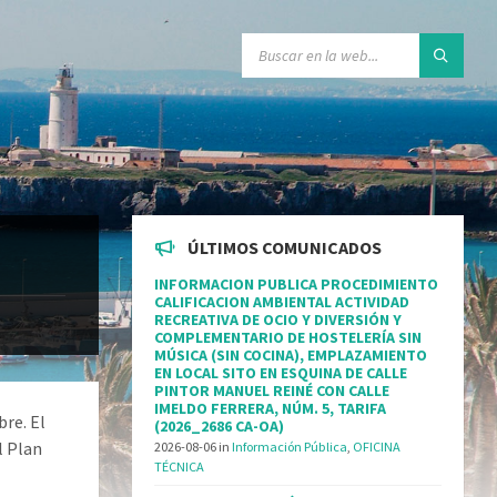
ÚLTIMOS COMUNICADOS
INFORMACION PUBLICA PROCEDIMIENTO
CALIFICACION AMBIENTAL ACTIVIDAD
RECREATIVA DE OCIO Y DIVERSIÓN Y
COMPLEMENTARIO DE HOSTELERÍA SIN
MÚSICA (SIN COCINA), EMPLAZAMIENTO
EN LOCAL SITO EN ESQUINA DE CALLE
PINTOR MANUEL REINÉ CON CALLE
IMELDO FERRERA, NÚM. 5, TARIFA
bre. El
(2026_2686 CA-OA)
l Plan
2026-08-06
in
Información Pública
,
OFICINA
TÉCNICA