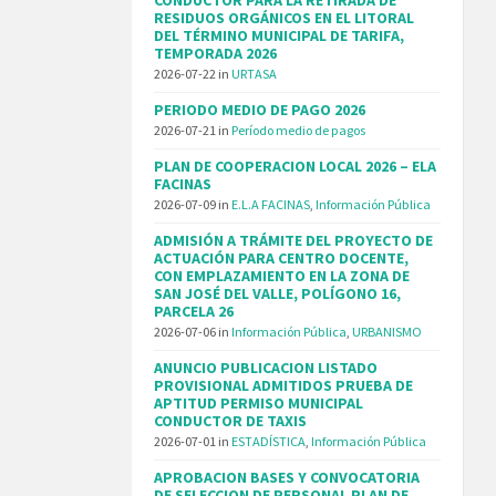
RESIDUOS ORGÁNICOS EN EL LITORAL
DEL TÉRMINO MUNICIPAL DE TARIFA,
TEMPORADA 2026
2026-07-22
in
URTASA
PERIODO MEDIO DE PAGO 2026
2026-07-21
in
Período medio de pagos
PLAN DE COOPERACION LOCAL 2026 – ELA
FACINAS
2026-07-09
in
E.L.A FACINAS
,
Información Pública
ADMISIÓN A TRÁMITE DEL PROYECTO DE
ACTUACIÓN PARA CENTRO DOCENTE,
CON EMPLAZAMIENTO EN LA ZONA DE
SAN JOSÉ DEL VALLE, POLÍGONO 16,
PARCELA 26
2026-07-06
in
Información Pública
,
URBANISMO
ANUNCIO PUBLICACION LISTADO
PROVISIONAL ADMITIDOS PRUEBA DE
APTITUD PERMISO MUNICIPAL
CONDUCTOR DE TAXIS
2026-07-01
in
ESTADÍSTICA
,
Información Pública
APROBACION BASES Y CONVOCATORIA
DE SELECCION DE PERSONAL PLAN DE