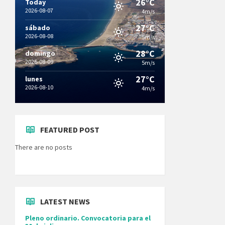
26°C
Today
2026-08-07
4m/s
27°C
sábado
2026-08-08
5m/s
28°C
domingo
2026-08-09
5m/s
27°C
lunes
2026-08-10
4m/s
FEATURED POST
There are no posts
LATEST NEWS
Pleno ordinario. Convocatoria para el