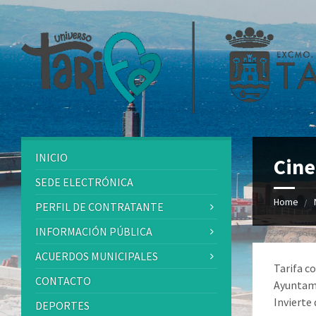
INICIO
Cine
SEDE ELECTRÓNICA
Home
PERFIL DE CONTRATANTE
INFORMACIÓN PÚBLICA
ACUERDOS MUNICIPALES
Tarifa c
CONTACTO
Ayuntami
Invierte 
DEPORTES