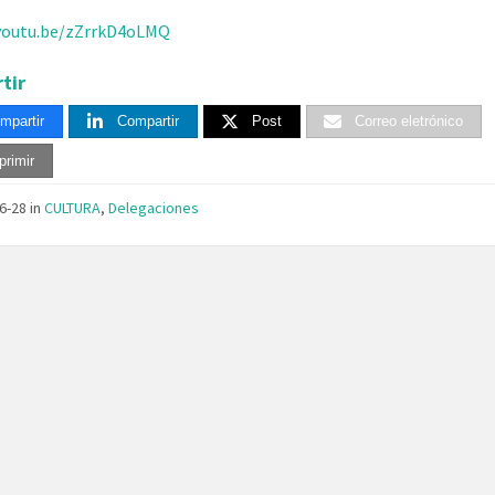
/youtu.be/zZrrkD4oLMQ
tir
mpartir
Compartir
Post
Correo eletrónico
primir
06-28
in
CULTURA
,
Delegaciones