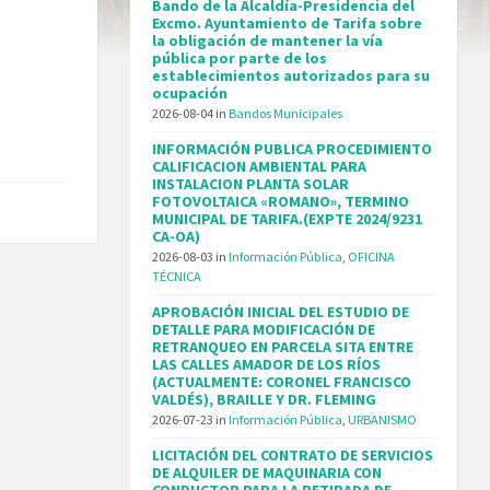
Bando de la Alcaldía-Presidencia del
Excmo. Ayuntamiento de Tarifa sobre
la obligación de mantener la vía
pública por parte de los
establecimientos autorizados para su
ocupación
2026-08-04
in
Bandos Municipales
INFORMACIÓN PUBLICA PROCEDIMIENTO
CALIFICACION AMBIENTAL PARA
INSTALACION PLANTA SOLAR
FOTOVOLTAICA «ROMANO», TERMINO
MUNICIPAL DE TARIFA.(EXPTE 2024/9231
CA-OA)
2026-08-03
in
Información Pública
,
OFICINA
TÉCNICA
APROBACIÓN INICIAL DEL ESTUDIO DE
DETALLE PARA MODIFICACIÓN DE
RETRANQUEO EN PARCELA SITA ENTRE
LAS CALLES AMADOR DE LOS RÍOS
(ACTUALMENTE: CORONEL FRANCISCO
VALDÉS), BRAILLE Y DR. FLEMING
2026-07-23
in
Información Pública
,
URBANISMO
LICITACIÓN DEL CONTRATO DE SERVICIOS
DE ALQUILER DE MAQUINARIA CON
CONDUCTOR PARA LA RETIRADA DE