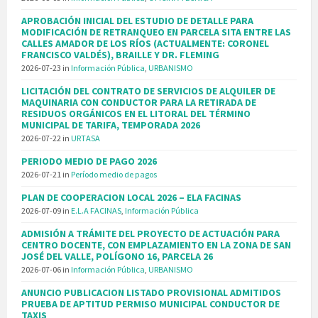
APROBACIÓN INICIAL DEL ESTUDIO DE DETALLE PARA
MODIFICACIÓN DE RETRANQUEO EN PARCELA SITA ENTRE LAS
CALLES AMADOR DE LOS RÍOS (ACTUALMENTE: CORONEL
FRANCISCO VALDÉS), BRAILLE Y DR. FLEMING
2026-07-23
in
Información Pública
,
URBANISMO
LICITACIÓN DEL CONTRATO DE SERVICIOS DE ALQUILER DE
MAQUINARIA CON CONDUCTOR PARA LA RETIRADA DE
RESIDUOS ORGÁNICOS EN EL LITORAL DEL TÉRMINO
MUNICIPAL DE TARIFA, TEMPORADA 2026
2026-07-22
in
URTASA
PERIODO MEDIO DE PAGO 2026
2026-07-21
in
Período medio de pagos
PLAN DE COOPERACION LOCAL 2026 – ELA FACINAS
2026-07-09
in
E.L.A FACINAS
,
Información Pública
ADMISIÓN A TRÁMITE DEL PROYECTO DE ACTUACIÓN PARA
CENTRO DOCENTE, CON EMPLAZAMIENTO EN LA ZONA DE SAN
JOSÉ DEL VALLE, POLÍGONO 16, PARCELA 26
2026-07-06
in
Información Pública
,
URBANISMO
ANUNCIO PUBLICACION LISTADO PROVISIONAL ADMITIDOS
PRUEBA DE APTITUD PERMISO MUNICIPAL CONDUCTOR DE
TAXIS