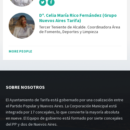
Dª. Celia María Rico Fernández (Grupo
Nuevos Aires Tarifa)
Tercer Teniente de Alcalde. Coordinadora Área
de Fomento, Deportes y Limpieza
MORE PEOPLE
SOBRE NOSOTROS
El Ayuntamiento de Tarifa está gobernado por una coalización entre
el Partido Popular y Nuevos Aires. La Corporación Municipal está
integrada por 17 concejales, lo que convierte la mayoría absoluta
en nueve. El Equipo de gobierno está formado por siete concejales
del PP y dos de Nuevos Aires.