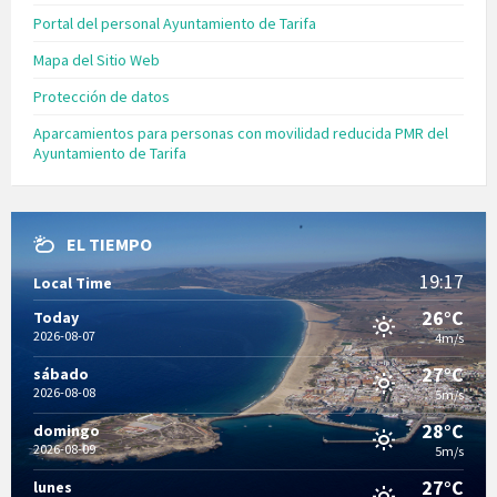
Portal del personal Ayuntamiento de Tarifa
Mapa del Sitio Web
Protección de datos
Aparcamientos para personas con movilidad reducida PMR del
Ayuntamiento de Tarifa
EL TIEMPO
19:17
Local Time
26°C
Today
2026-08-07
4m/s
27°C
sábado
2026-08-08
5m/s
28°C
domingo
2026-08-09
5m/s
27°C
lunes