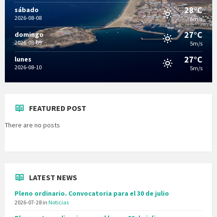
28°C
sábado
2026-08-08
6m/s
27°C
domingo
2026-08-09
5m/s
27°C
lunes
2026-08-10
5m/s
FEATURED POST
There are no posts
LATEST NEWS
Pleno ordinario. Convocatoria para el 30 de julio
2026-07-28
in
Noticias