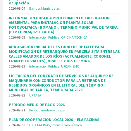
ocupación
2026-08-04
in
Bandos Municipales
INFORMACIÓN PUBLICA PROCEDIMIENTO CALIFICACION
AMBIENTAL PARA INSTALACION PLANTA SOLAR
FOTOVOLTAICA «ROMANO», TERMINO MUNICIPAL DE TARIFA.
(EXPTE 2024/9231 CA-OA)
2026-08-03
in
Información Pública
,
OFICINA TÉCNICA
APROBACIÓN INICIAL DEL ESTUDIO DE DETALLE PARA
MODIFICACIÓN DE RETRANQUEO EN PARCELA SITA ENTRE LAS
CALLES AMADOR DE LOS RÍOS (ACTUALMENTE: CORONEL
FRANCISCO VALDÉS), BRAILLE Y DR. FLEMING
2026-07-23
in
Información Pública
,
URBANISMO
LICITACIÓN DEL CONTRATO DE SERVICIOS DE ALQUILER DE
MAQUINARIA CON CONDUCTOR PARA LA RETIRADA DE
RESIDUOS ORGÁNICOS EN EL LITORAL DEL TÉRMINO
MUNICIPAL DE TARIFA, TEMPORADA 2026
2026-07-22
in
URTASA
PERIODO MEDIO DE PAGO 2026
2026-07-21
in
Período medio de pagos
PLAN DE COOPERACION LOCAL 2026 – ELA FACINAS
2026-07-09
in
E.L.A FACINAS
,
Información Pública