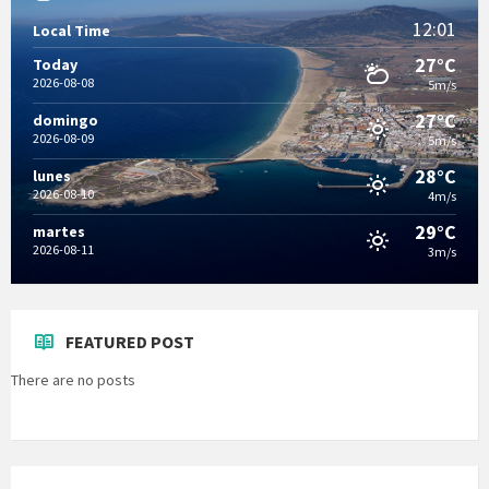
12:01
Local Time
27°C
Today
2026-08-08
5m/s
27°C
domingo
2026-08-09
5m/s
28°C
lunes
2026-08-10
4m/s
29°C
martes
2026-08-11
3m/s
FEATURED POST
There are no posts