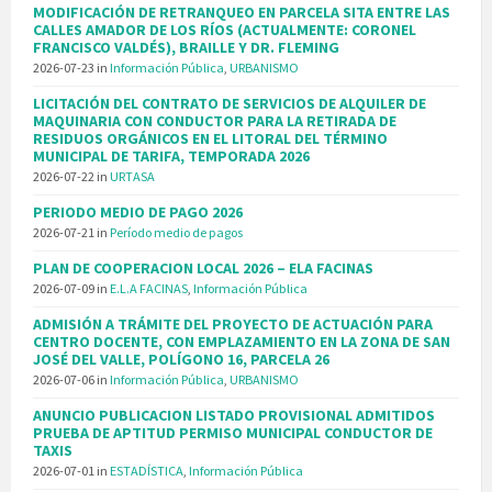
MODIFICACIÓN DE RETRANQUEO EN PARCELA SITA ENTRE LAS
CALLES AMADOR DE LOS RÍOS (ACTUALMENTE: CORONEL
FRANCISCO VALDÉS), BRAILLE Y DR. FLEMING
2026-07-23
in
Información Pública
,
URBANISMO
LICITACIÓN DEL CONTRATO DE SERVICIOS DE ALQUILER DE
MAQUINARIA CON CONDUCTOR PARA LA RETIRADA DE
RESIDUOS ORGÁNICOS EN EL LITORAL DEL TÉRMINO
MUNICIPAL DE TARIFA, TEMPORADA 2026
2026-07-22
in
URTASA
PERIODO MEDIO DE PAGO 2026
2026-07-21
in
Período medio de pagos
PLAN DE COOPERACION LOCAL 2026 – ELA FACINAS
2026-07-09
in
E.L.A FACINAS
,
Información Pública
ADMISIÓN A TRÁMITE DEL PROYECTO DE ACTUACIÓN PARA
CENTRO DOCENTE, CON EMPLAZAMIENTO EN LA ZONA DE SAN
JOSÉ DEL VALLE, POLÍGONO 16, PARCELA 26
2026-07-06
in
Información Pública
,
URBANISMO
ANUNCIO PUBLICACION LISTADO PROVISIONAL ADMITIDOS
PRUEBA DE APTITUD PERMISO MUNICIPAL CONDUCTOR DE
TAXIS
2026-07-01
in
ESTADÍSTICA
,
Información Pública