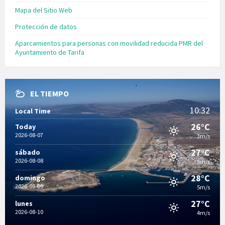
Mapa del Sitio Web
Protección de datos
Aparcamientos para personas con movilidad reducida PMR del
Ayuntamiento de Tarifa
EL TIEMPO
10:32
Local Time
26°C
Today
2026-08-07
3m/s
27°C
sábado
2026-08-08
5m/s
28°C
domingo
2026-08-09
5m/s
27°C
lunes
2026-08-10
4m/s