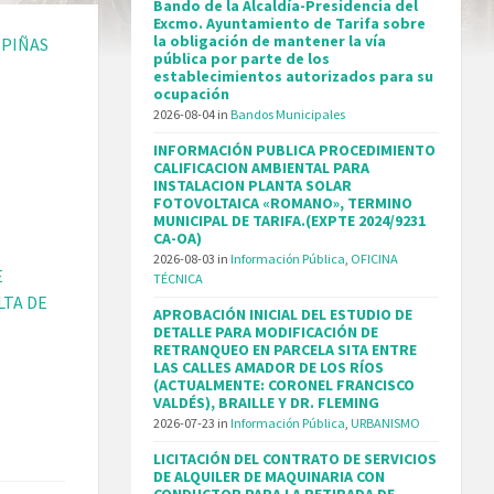
Bando de la Alcaldía-Presidencia del
Excmo. Ayuntamiento de Tarifa sobre
la obligación de mantener la vía
 PIÑAS
pública por parte de los
establecimientos autorizados para su
ocupación
2026-08-04
in
Bandos Municipales
INFORMACIÓN PUBLICA PROCEDIMIENTO
CALIFICACION AMBIENTAL PARA
INSTALACION PLANTA SOLAR
FOTOVOLTAICA «ROMANO», TERMINO
MUNICIPAL DE TARIFA.(EXPTE 2024/9231
CA-OA)
2026-08-03
in
Información Pública
,
OFICINA
E
TÉCNICA
LTA DE
APROBACIÓN INICIAL DEL ESTUDIO DE
DETALLE PARA MODIFICACIÓN DE
RETRANQUEO EN PARCELA SITA ENTRE
LAS CALLES AMADOR DE LOS RÍOS
(ACTUALMENTE: CORONEL FRANCISCO
VALDÉS), BRAILLE Y DR. FLEMING
2026-07-23
in
Información Pública
,
URBANISMO
LICITACIÓN DEL CONTRATO DE SERVICIOS
DE ALQUILER DE MAQUINARIA CON
CONDUCTOR PARA LA RETIRADA DE