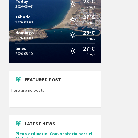
23°C
Today
2026-08-07
2m/s
27°C
sábado
2026-08-08
6m/s
28°C
domingo
2026-08-09
4m/s
27°C
lunes
2026-08-10
4m/s
FEATURED POST
There are no posts
LATEST NEWS
Pleno ordinario. Convocatoria para el