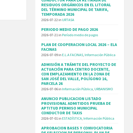
RESIDUOS ORGÁNICOS EN EL LITORAL
DEL TÉRMINO MUNICIPAL DE TARIFA,
TEMPORADA 2026
2026-07-22
in
URTASA
PERIODO MEDIO DE PAGO 2026
2026-07-21
in
Período medio de pagos
PLAN DE COOPERACION LOCAL 2026 – ELA
FACINAS
2026-07-09
in
E.L.A FACINAS
,
Información Pública
ADMISIÓN A TRÁMITE DEL PROYECTO DE
ACTUACIÓN PARA CENTRO DOCENTE,
CON EMPLAZAMIENTO EN LA ZONA DE
SAN JOSÉ DEL VALLE, POLÍGONO 16,
PARCELA 26
2026-07-06
in
Información Pública
,
URBANISMO
ANUNCIO PUBLICACION LISTADO
PROVISIONAL ADMITIDOS PRUEBA DE
APTITUD PERMISO MUNICIPAL
CONDUCTOR DE TAXIS
2026-07-01
in
ESTADÍSTICA
,
Información Pública
APROBACION BASES Y CONVOCATORIA
DE SELECCION DE PERSONAL PLAN DE