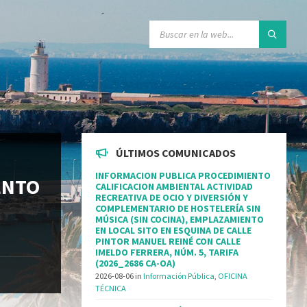
ÚLTIMOS COMUNICADOS
INFORMACION PUBLICA PROCEDIMIENTO
ENTO
CALIFICACION AMBIENTAL ACTIVIDAD
RECREATIVA DE OCIO Y DIVERSIÓN Y
COMPLEMENTARIO DE HOSTELERÍA SIN
MÚSICA (SIN COCINA), EMPLAZAMIENTO
EN LOCAL SITO EN ESQUINA DE CALLE
PINTOR MANUEL REINÉ CON CALLE
IMELDO FERRERA, NÚM. 5, TARIFA
(2026_2686 CA-OA)
2026-08-06
in
Información Pública
,
OFICINA
TÉCNICA