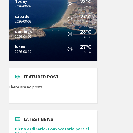
23°C
Today
2026-08-07
2m/s
27°C
sábado
2026-08-08
6m/s
28°C
domingo
2026-08-09
4m/s
27°C
lunes
2026-08-10
4m/s
FEATURED POST
There are no posts
LATEST NEWS
Pleno ordinario. Convocatoria para el