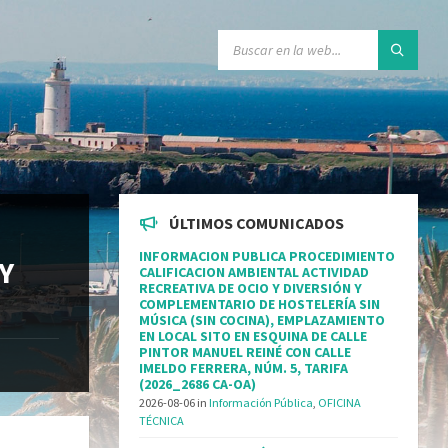
ÚLTIMOS COMUNICADOS
INFORMACION PUBLICA PROCEDIMIENTO
Y
CALIFICACION AMBIENTAL ACTIVIDAD
RECREATIVA DE OCIO Y DIVERSIÓN Y
COMPLEMENTARIO DE HOSTELERÍA SIN
MÚSICA (SIN COCINA), EMPLAZAMIENTO
EN LOCAL SITO EN ESQUINA DE CALLE
PINTOR MANUEL REINÉ CON CALLE
IMELDO FERRERA, NÚM. 5, TARIFA
(2026_2686 CA-OA)
2026-08-06
in
Información Pública
,
OFICINA
TÉCNICA