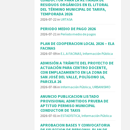
RESIDUOS ORGÁNICOS EN EL LITORAL
DEL TÉRMINO MUNICIPAL DE TARIFA,
TEMPORADA 2026
2026-07-22
in
URTASA
PERIODO MEDIO DE PAGO 2026
2026-07-21
in
Período medio de pagos
PLAN DE COOPERACION LOCAL 2026 – ELA
FACINAS
2026-07-09
in
E.L.A FACINAS
,
Información Pública
ADMISIÓN A TRÁMITE DEL PROYECTO DE
ACTUACIÓN PARA CENTRO DOCENTE,
CON EMPLAZAMIENTO EN LA ZONA DE
SAN JOSÉ DEL VALLE, POLÍGONO 16,
PARCELA 26
2026-07-06
in
Información Pública
,
URBANISMO
ANUNCIO PUBLICACION LISTADO
PROVISIONAL ADMITIDOS PRUEBA DE
APTITUD PERMISO MUNICIPAL
CONDUCTOR DE TAXIS
2026-07-01
in
ESTADÍSTICA
,
Información Pública
APROBACION BASES Y CONVOCATORIA
DE SELECCION DE PERSONAL PLAN DE