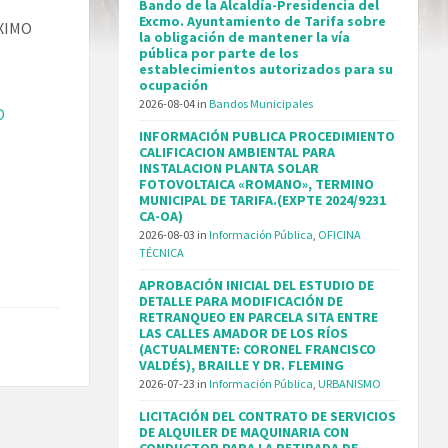
Bando de la Alcaldía-Presidencia del
Excmo. Ayuntamiento de Tarifa sobre
XIMO
la obligación de mantener la vía
pública por parte de los
establecimientos autorizados para su
ocupación
2026-08-04
in
Bandos Municipales
O
INFORMACIÓN PUBLICA PROCEDIMIENTO
CALIFICACION AMBIENTAL PARA
INSTALACION PLANTA SOLAR
FOTOVOLTAICA «ROMANO», TERMINO
MUNICIPAL DE TARIFA.(EXPTE 2024/9231
CA-OA)
2026-08-03
in
Información Pública
,
OFICINA
TÉCNICA
APROBACIÓN INICIAL DEL ESTUDIO DE
DETALLE PARA MODIFICACIÓN DE
RETRANQUEO EN PARCELA SITA ENTRE
LAS CALLES AMADOR DE LOS RÍOS
(ACTUALMENTE: CORONEL FRANCISCO
VALDÉS), BRAILLE Y DR. FLEMING
2026-07-23
in
Información Pública
,
URBANISMO
LICITACIÓN DEL CONTRATO DE SERVICIOS
DE ALQUILER DE MAQUINARIA CON
CONDUCTOR PARA LA RETIRADA DE