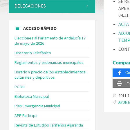
SE R
DELEGACIONES
APER
04.11
ACTA
ACCESO RÁPIDO
ADJU
Elecciones al Parlamento de Andalucía 17
TEMP
de mayo de 2026
CONT
Directorio Telefónico
Compar
Reglamentos y ordenanzas municipales
Horario y precio de los establecimientos
Co
culturales y deportivos
Im
PGOU
2011-
Biblioteca Municipal
Tags:
AYUNT
Plan Emergencia Municipal
APP Participa
Revista de Estudios Tarifeños Aljaranda