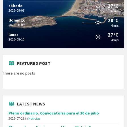
27°C
sábado
2026-08-08
6m/s
28°C
domingo
2026-08-09
4m/s
27°C
lunes
2026-08-10
4m/s
FEATURED POST
There are no posts
LATEST NEWS
Pleno ordinario. Convocatoria para el 30 de julio
2026-07-28
in
Noticias