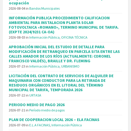
ocupación
2026-08-04
in
Bandos Municipales
INFORMACIÓN PUBLICA PROCEDIMIENTO CALIFICACION
AMBIENTAL PARA INSTALACION PLANTA SOLAR
FOTOVOLTAICA «ROMANO», TERMINO MUNICIPAL DE TARIFA.
(EXPTE 2024/9231 CA-OA)
2026-08-03
in
Información Pública
,
OFICINA TÉCNICA
APROBACIÓN INICIAL DEL ESTUDIO DE DETALLE PARA
MODIFICACIÓN DE RETRANQUEO EN PARCELA SITA ENTRE LAS
CALLES AMADOR DE LOS RÍOS (ACTUALMENTE: CORONEL
FRANCISCO VALDÉS), BRAILLE Y DR. FLEMING
2026-07-23
in
Información Pública
,
URBANISMO
LICITACIÓN DEL CONTRATO DE SERVICIOS DE ALQUILER DE
MAQUINARIA CON CONDUCTOR PARA LA RETIRADA DE
RESIDUOS ORGÁNICOS EN EL LITORAL DEL TÉRMINO
MUNICIPAL DE TARIFA, TEMPORADA 2026
2026-07-22
in
URTASA
PERIODO MEDIO DE PAGO 2026
2026-07-21
in
Período medio de pagos
PLAN DE COOPERACION LOCAL 2026 – ELA FACINAS
2026-07-09
in
E.L.A FACINAS
,
Información Pública