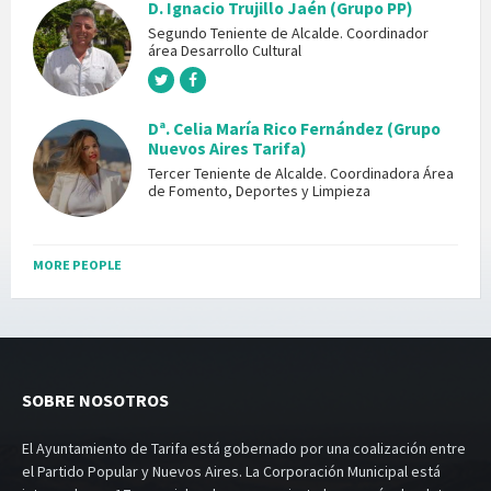
D. Ignacio Trujillo Jaén (Grupo PP)
Segundo Teniente de Alcalde. Coordinador
área Desarrollo Cultural
Dª. Celia María Rico Fernández (Grupo
Nuevos Aires Tarifa)
Tercer Teniente de Alcalde. Coordinadora Área
de Fomento, Deportes y Limpieza
MORE PEOPLE
SOBRE NOSOTROS
El Ayuntamiento de Tarifa está gobernado por una coalización entre
el Partido Popular y Nuevos Aires. La Corporación Municipal está