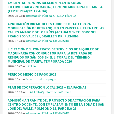
AMBIENTAL PARA INSTALACION PLANTA SOLAR
FOTOVOLTAICA «ROMANO», TERMINO MUNICIPAL DE TARIFA.
(EXPTE 2024/9231 CA-OA)
2026-08-03
in
Información Pública
,
OFICINA TÉCNICA
APROBACIÓN INICIAL DEL ESTUDIO DE DETALLE PARA
MODIFICACIÓN DE RETRANQUEO EN PARCELA SITA ENTRE LAS
CALLES AMADOR DE LOS RÍOS (ACTUALMENTE: CORONEL
FRANCISCO VALDÉS), BRAILLE Y DR. FLEMING
2026-07-23
in
Información Pública
,
URBANISMO
LICITACIÓN DEL CONTRATO DE SERVICIOS DE ALQUILER DE
MAQUINARIA CON CONDUCTOR PARA LA RETIRADA DE
RESIDUOS ORGÁNICOS EN EL LITORAL DEL TÉRMINO
MUNICIPAL DE TARIFA, TEMPORADA 2026
2026-07-22
in
URTASA
PERIODO MEDIO DE PAGO 2026
2026-07-21
in
Período medio de pagos
PLAN DE COOPERACION LOCAL 2026 – ELA FACINAS
2026-07-09
in
E.L.A FACINAS
,
Información Pública
ADMISIÓN A TRÁMITE DEL PROYECTO DE ACTUACIÓN PARA
CENTRO DOCENTE, CON EMPLAZAMIENTO EN LA ZONA DE SAN
JOSÉ DEL VALLE, POLÍGONO 16, PARCELA 26
2026-07-06
in
Información Pública
,
URBANISMO