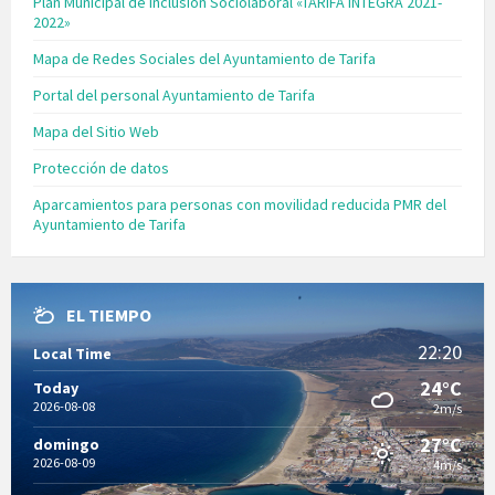
Plan Municipal de Inclusión Sociolaboral «TARIFA INTEGRA 2021-
2022»
Mapa de Redes Sociales del Ayuntamiento de Tarifa
Portal del personal Ayuntamiento de Tarifa
Mapa del Sitio Web
Protección de datos
Aparcamientos para personas con movilidad reducida PMR del
Ayuntamiento de Tarifa
EL TIEMPO
22:20
Local Time
24°C
Today
2026-08-08
2m/s
27°C
domingo
2026-08-09
4m/s