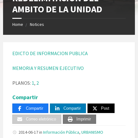
AMBITO DE LA UNIDAD
Home
Notices
EDICTO DE INFORMACION PUBLICA
MEMORIA Y RESUMEN EJECUTIVO
PLANOS:
1
,
2
Compartir
Compartir
Compartir
Post
Correo eletrónico
Imprimir
2014-06-17
in
Información Pública
,
URBANISMO