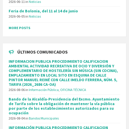
2026-06-11
in
Noticias
Feria de Bolonia, del 11 al 14 de junio
2026-06-05
in
Noticias
MORE POSTS
ÚLTIMOS COMUNICADOS
INFORMACION PUBLICA PROCEDIMIENTO CALIFICACION
AMBIENTAL ACTIVIDAD RECREATIVA DE OCIO Y DIVERSIÓN Y
COMPLEMENTARIO DE HOSTELERÍA SIN MÚSICA (SIN COCINA),
EMPLAZAMIENTO EN LOCAL SITO EN ESQUINA DE CALLE
PINTOR MANUEL REINÉ CON CALLE IMELDO FERRERA, NÚM. 5,
TARIFA (2026_2686 CA-OA)
2026-08-06
in
Información Pública
,
OFICINA TÉCNICA
Bando de la Alcaldía-Presidencia del Excmo. Ayuntamiento
de Tarifa sobre la obligación de mantener la vía pública
por parte de los establecimientos autorizados para su
ocupación
2026-08-04
in
Bandos Municipales
INFORMACIÓN PUBLICA PROCEDIMIENTO CALIFICACION