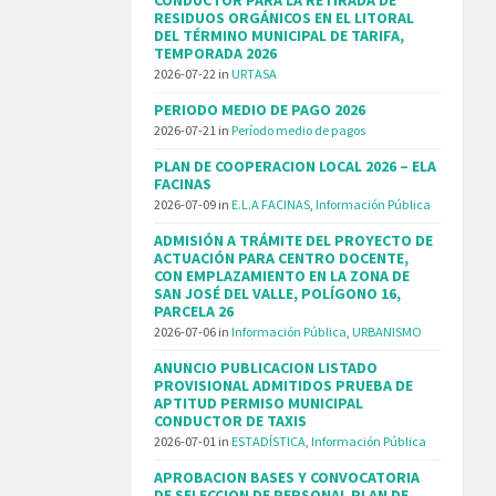
RESIDUOS ORGÁNICOS EN EL LITORAL
DEL TÉRMINO MUNICIPAL DE TARIFA,
TEMPORADA 2026
2026-07-22
in
URTASA
PERIODO MEDIO DE PAGO 2026
2026-07-21
in
Período medio de pagos
PLAN DE COOPERACION LOCAL 2026 – ELA
FACINAS
2026-07-09
in
E.L.A FACINAS
,
Información Pública
ADMISIÓN A TRÁMITE DEL PROYECTO DE
ACTUACIÓN PARA CENTRO DOCENTE,
CON EMPLAZAMIENTO EN LA ZONA DE
SAN JOSÉ DEL VALLE, POLÍGONO 16,
PARCELA 26
2026-07-06
in
Información Pública
,
URBANISMO
ANUNCIO PUBLICACION LISTADO
PROVISIONAL ADMITIDOS PRUEBA DE
APTITUD PERMISO MUNICIPAL
CONDUCTOR DE TAXIS
2026-07-01
in
ESTADÍSTICA
,
Información Pública
APROBACION BASES Y CONVOCATORIA
DE SELECCION DE PERSONAL PLAN DE