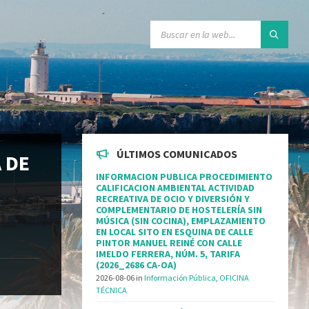
ÚLTIMOS COMUNICADOS
 DE
INFORMACION PUBLICA PROCEDIMIENTO
CALIFICACION AMBIENTAL ACTIVIDAD
RECREATIVA DE OCIO Y DIVERSIÓN Y
COMPLEMENTARIO DE HOSTELERÍA SIN
MÚSICA (SIN COCINA), EMPLAZAMIENTO
EN LOCAL SITO EN ESQUINA DE CALLE
PINTOR MANUEL REINÉ CON CALLE
IMELDO FERRERA, NÚM. 5, TARIFA
(2026_2686 CA-OA)
2026-08-06
in
Información Pública
,
OFICINA
TÉCNICA