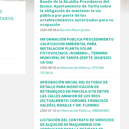
Bando de la Alcaldía-Presidencia del
Excmo. Ayuntamiento de Tarifa sobre
la obligación de mantener la vía
OS
pública por parte de los
TARIFA
establecimientos autorizados para su
ocupación
2026-08-04
in
Bandos Municipales
INFORMACIÓN PUBLICA PROCEDIMIENTO
CALIFICACION AMBIENTAL PARA
INSTALACION PLANTA SOLAR
FOTOVOLTAICA «ROMANO», TERMINO
MUNICIPAL DE TARIFA.(EXPTE 2024/9231
CA-OA)
2026-08-03
in
Información Pública
,
OFICINA
TÉCNICA
APROBACIÓN INICIAL DEL ESTUDIO DE
DETALLE PARA MODIFICACIÓN DE
RETRANQUEO EN PARCELA SITA ENTRE
LAS CALLES AMADOR DE LOS RÍOS
(ACTUALMENTE: CORONEL FRANCISCO
VALDÉS), BRAILLE Y DR. FLEMING
2026-07-23
in
Información Pública
,
URBANISMO
LICITACIÓN DEL CONTRATO DE SERVICIOS
DE ALQUILER DE MAQUINARIA CON
CONDUCTOR PARA LA RETIRADA DE