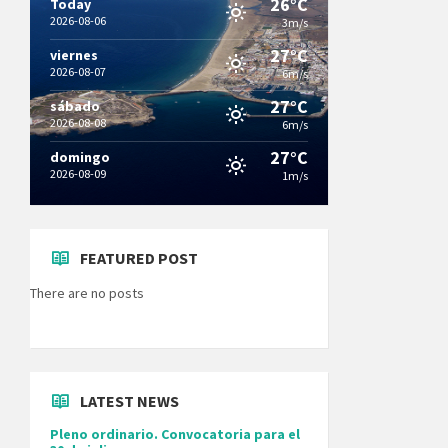
26°C
Today
2026-08-06
3m/s
27°C
viernes
2026-08-07
6m/s
27°C
sábado
2026-08-08
6m/s
27°C
domingo
2026-08-09
1m/s
FEATURED POST
There are no posts
LATEST NEWS
Pleno ordinario. Convocatoria para el