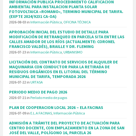
INFORMACIÓN PUBLICA PROCEDIMIENTO CALIFICACION
AMBIENTAL PARA INSTALACION PLANTA SOLAR
FOTOVOLTAICA «ROMANO», TERMINO MUNICIPAL DE TARIFA.
(EXPTE 2024/9231 CA-OA)
2026-08-03
in
Información Pública
,
OFICINA TÉCNICA
APROBACIÓN INICIAL DEL ESTUDIO DE DETALLE PARA
MODIFICACIÓN DE RETRANQUEO EN PARCELA SITA ENTRE LAS
CALLES AMADOR DE LOS RÍOS (ACTUALMENTE: CORONEL
FRANCISCO VALDÉS), BRAILLE Y DR. FLEMING
2026-07-23
in
Información Pública
,
URBANISMO
LICITACIÓN DEL CONTRATO DE SERVICIOS DE ALQUILER DE
MAQUINARIA CON CONDUCTOR PARA LA RETIRADA DE
RESIDUOS ORGÁNICOS EN EL LITORAL DEL TÉRMINO
MUNICIPAL DE TARIFA, TEMPORADA 2026
2026-07-22
in
URTASA
PERIODO MEDIO DE PAGO 2026
2026-07-21
in
Período medio de pagos
PLAN DE COOPERACION LOCAL 2026 – ELA FACINAS
2026-07-09
in
E.L.A FACINAS
,
Información Pública
ADMISIÓN A TRÁMITE DEL PROYECTO DE ACTUACIÓN PARA
CENTRO DOCENTE, CON EMPLAZAMIENTO EN LA ZONA DE SAN
JOSÉ DEL VALLE, POLÍGONO 16, PARCELA 26