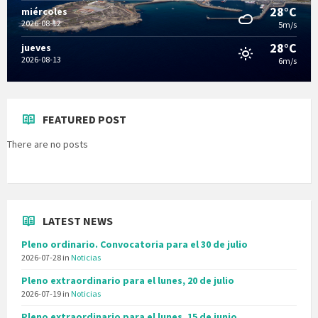
28°C
miércoles
2026-08-12
5m/s
28°C
jueves
2026-08-13
6m/s
FEATURED POST
There are no posts
LATEST NEWS
Pleno ordinario. Convocatoria para el 30 de julio
2026-07-28
in
Noticias
Pleno extraordinario para el lunes, 20 de julio
2026-07-19
in
Noticias
Pleno extraordinario para el lunes, 15 de junio