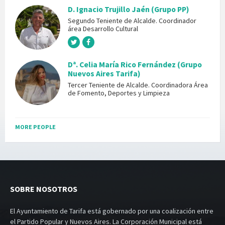
D. Ignacio Trujillo Jaén (Grupo PP)
Segundo Teniente de Alcalde. Coordinador
área Desarrollo Cultural
Dª. Celia María Rico Fernández (Grupo
Nuevos Aires Tarifa)
Tercer Teniente de Alcalde. Coordinadora Área
de Fomento, Deportes y Limpieza
MORE PEOPLE
SOBRE NOSOTROS
El Ayuntamiento de Tarifa está gobernado por una coalización entre
el Partido Popular y Nuevos Aires. La Corporación Municipal está