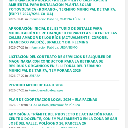
INFORMACIÓN PUBLICA PROCEDIMIENTO CALIFICACION
AMBIENTAL PARA INSTALACION PLANTA SOLAR
FOTOVOLTAICA «ROMANO», TERMINO MUNICIPAL DE TARIFA.
(EXPTE 2024/9231 CA-OA)
2026-08-03
in
Información Pública
,
OFICINA TÉCNICA
APROBACIÓN INICIAL DEL ESTUDIO DE DETALLE PARA
MODIFICACIÓN DE RETRANQUEO EN PARCELA SITA ENTRE LAS
CALLES AMADOR DE LOS RÍOS (ACTUALMENTE: CORONEL
FRANCISCO VALDÉS), BRAILLE Y DR. FLEMING
2026-07-23
in
Información Pública
,
URBANISMO
LICITACIÓN DEL CONTRATO DE SERVICIOS DE ALQUILER DE
MAQUINARIA CON CONDUCTOR PARA LA RETIRADA DE
RESIDUOS ORGÁNICOS EN EL LITORAL DEL TÉRMINO
MUNICIPAL DE TARIFA, TEMPORADA 2026
2026-07-22
in
URTASA
PERIODO MEDIO DE PAGO 2026
2026-07-21
in
Período medio de pagos
PLAN DE COOPERACION LOCAL 2026 – ELA FACINAS
2026-07-09
in
E.L.A FACINAS
,
Información Pública
ADMISIÓN A TRÁMITE DEL PROYECTO DE ACTUACIÓN PARA
CENTRO DOCENTE, CON EMPLAZAMIENTO EN LA ZONA DE SAN
JOSÉ DEL VALLE, POLÍGONO 16, PARCELA 26