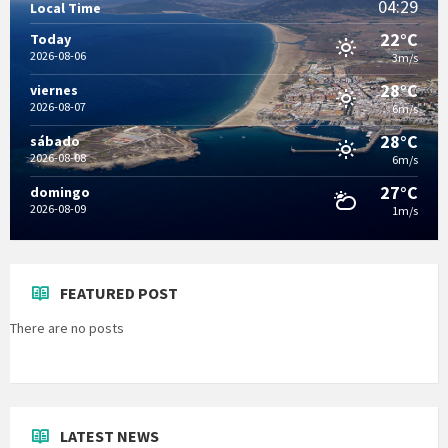
04:29
Local Time
22°C
Today
2026-08-06
3m/s
28°C
viernes
2026-08-07
6m/s
28°C
sábado
2026-08-08
6m/s
27°C
domingo
2026-08-09
1m/s
FEATURED POST
There are no posts
LATEST NEWS