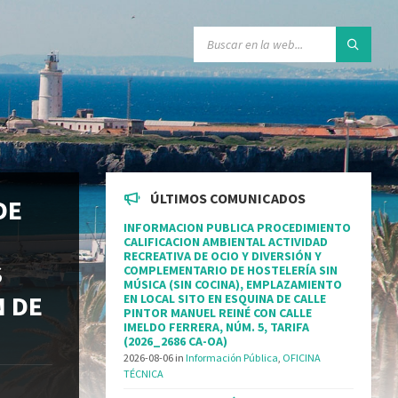
ÚLTIMOS COMUNICADOS
DE
INFORMACION PUBLICA PROCEDIMIENTO
CALIFICACION AMBIENTAL ACTIVIDAD
RECREATIVA DE OCIO Y DIVERSIÓN Y
S
COMPLEMENTARIO DE HOSTELERÍA SIN
MÚSICA (SIN COCINA), EMPLAZAMIENTO
N DE
EN LOCAL SITO EN ESQUINA DE CALLE
PINTOR MANUEL REINÉ CON CALLE
IMELDO FERRERA, NÚM. 5, TARIFA
(2026_2686 CA-OA)
2026-08-06
in
Información Pública
,
OFICINA
TÉCNICA