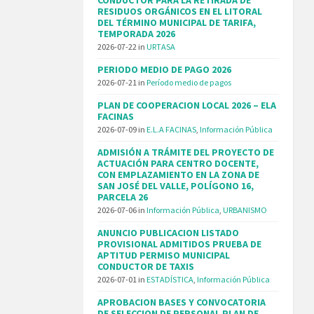
RESIDUOS ORGÁNICOS EN EL LITORAL
DEL TÉRMINO MUNICIPAL DE TARIFA,
TEMPORADA 2026
2026-07-22
in
URTASA
PERIODO MEDIO DE PAGO 2026
2026-07-21
in
Período medio de pagos
PLAN DE COOPERACION LOCAL 2026 – ELA
FACINAS
2026-07-09
in
E.L.A FACINAS
,
Información Pública
ADMISIÓN A TRÁMITE DEL PROYECTO DE
ACTUACIÓN PARA CENTRO DOCENTE,
CON EMPLAZAMIENTO EN LA ZONA DE
SAN JOSÉ DEL VALLE, POLÍGONO 16,
PARCELA 26
2026-07-06
in
Información Pública
,
URBANISMO
ANUNCIO PUBLICACION LISTADO
PROVISIONAL ADMITIDOS PRUEBA DE
APTITUD PERMISO MUNICIPAL
CONDUCTOR DE TAXIS
2026-07-01
in
ESTADÍSTICA
,
Información Pública
APROBACION BASES Y CONVOCATORIA
DE SELECCION DE PERSONAL PLAN DE