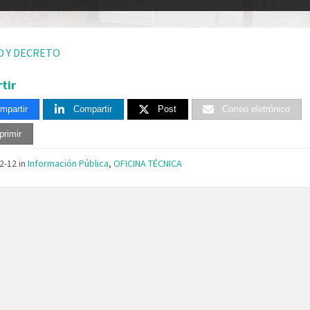
O Y DECRETO
tir
mpartir
Compartir
Post
Correo eletrónico
primir
12-12
in
Información Pública
,
OFICINA TÉCNICA