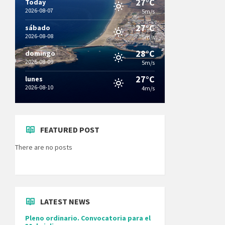
27°C
Today
2026-08-07
5m/s
27°C
sábado
2026-08-08
5m/s
28°C
domingo
2026-08-09
5m/s
27°C
lunes
2026-08-10
4m/s
FEATURED POST
There are no posts
LATEST NEWS
Pleno ordinario. Convocatoria para el