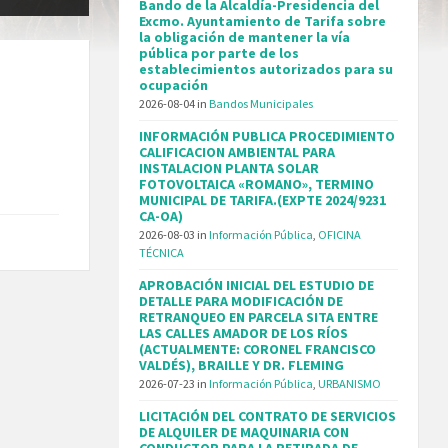
Bando de la Alcaldía-Presidencia del
Excmo. Ayuntamiento de Tarifa sobre
la obligación de mantener la vía
pública por parte de los
establecimientos autorizados para su
ocupación
2026-08-04
in
Bandos Municipales
INFORMACIÓN PUBLICA PROCEDIMIENTO
CALIFICACION AMBIENTAL PARA
INSTALACION PLANTA SOLAR
FOTOVOLTAICA «ROMANO», TERMINO
MUNICIPAL DE TARIFA.(EXPTE 2024/9231
CA-OA)
2026-08-03
in
Información Pública
,
OFICINA
TÉCNICA
APROBACIÓN INICIAL DEL ESTUDIO DE
DETALLE PARA MODIFICACIÓN DE
RETRANQUEO EN PARCELA SITA ENTRE
LAS CALLES AMADOR DE LOS RÍOS
(ACTUALMENTE: CORONEL FRANCISCO
VALDÉS), BRAILLE Y DR. FLEMING
2026-07-23
in
Información Pública
,
URBANISMO
LICITACIÓN DEL CONTRATO DE SERVICIOS
DE ALQUILER DE MAQUINARIA CON
CONDUCTOR PARA LA RETIRADA DE