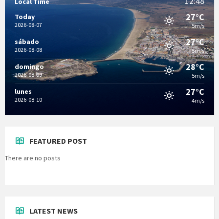
12:48
Local Time
27°C
Today
2026-08-07
5m/s
27°C
sábado
2026-08-08
5m/s
28°C
domingo
2026-08-09
5m/s
27°C
lunes
2026-08-10
4m/s
FEATURED POST
There are no posts
LATEST NEWS