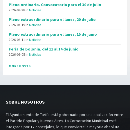
Pleno ordinario. Convocatoria para el 30 de julio
2026-07-28
in
Noticias
Pleno extraordinario para el lunes, 20 de julio
2026-07-19
in
Noticias
Pleno extraordinario para el lunes, 15 de junio
2026-06-11
in
Noticias
Feria de Bolonia, del 11 al 14 de junio
2026-06-05
in
Noticias
MORE POSTS
SOBRE NOSOTROS
El Ayuntamiento de Tarifa está gobernado por una coalización entre
el Partido Popular y Nuevos Aires. La Corporación Municipal está
integrada por 17 concejales, lo que convierte la mayoría absoluta