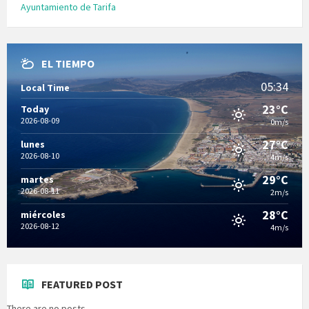
Ayuntamiento de Tarifa
EL TIEMPO
05:34
Local Time
23°C
Today
2026-08-09
0m/s
27°C
lunes
2026-08-10
4m/s
29°C
martes
2026-08-11
2m/s
28°C
miércoles
2026-08-12
4m/s
FEATURED POST
There are no posts