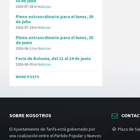
30 de julio
2026-07-28
in
Noticias
Pleno extraordinario para el lunes, 20
de julio
2026-07-19
in
Noticias
Pleno extraordinario para el lunes, 15
de junio
2026-06-11
in
Noticias
Feria de Bolonia, del 11 al 14 de junio
2026-06-05
in
Noticias
MORE POSTS
SOBRE NOSOTROS
CONTA
El Ayuntamiento de Tarifa está gobernado por
Plaza de San
una coalización entre el Partido Popular y Nuevos