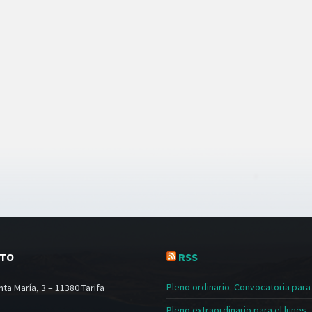
CTO
RSS
Pleno ordinario. Convocatoria para e
ta María, 3 – 11380 Tarifa
Pleno extraordinario para el lunes, 