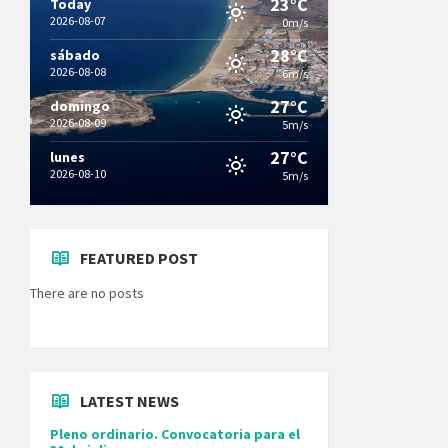
23°C
Today
2026-08-07
0m/s
28°C
sábado
2026-08-08
6m/s
27°C
domingo
2026-08-09
5m/s
27°C
lunes
2026-08-10
5m/s
FEATURED POST
There are no posts
LATEST NEWS
Pleno ordinario. Convocatoria para el