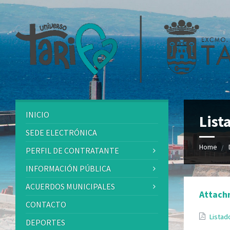
INICIO
List
SEDE ELECTRÓNICA
Home
PERFIL DE CONTRATANTE
INFORMACIÓN PÚBLICA
ACUERDOS MUNICIPALES
Attach
CONTACTO
Listad
DEPORTES