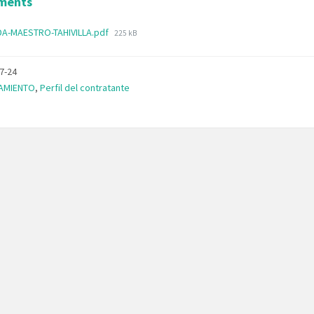
ments
NDA-MAESTRO-TAHIVILLA.pdf
225 kB
7-24
ries:
AMIENTO
,
Perfil del contratante