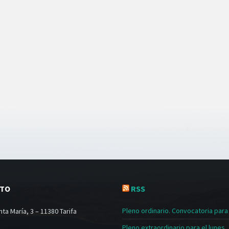
CTO
RSS
Pleno ordinario. Convocatoria para e
ta María, 3 – 11380 Tarifa
Pleno extraordinario para el lunes, 