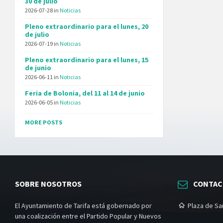
30 de julio
2026-07-28
in
Noticias
Pleno extraordinario para el lunes, 20
de julio
2026-07-19
in
Noticias
Pleno extraordinario para el lunes, 15
de junio
2026-06-11
in
Noticias
Feria de Bolonia, del 11 al 14 de junio
2026-06-05
in
Noticias
MORE POSTS
SOBRE NOSOTROS
CONTA
El Ayuntamiento de Tarifa está gobernado por
Plaza de San
una coalización entre el Partido Popular y Nuevos