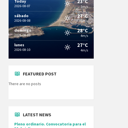
23°C
Today
2026-08-07
1m/s
27°C
sábado
2026-08-08
6m/s
28°C
domingo
2026-08-09
4m/s
27°C
lunes
2026-08-10
4m/s
FEATURED POST
There are no posts
LATEST NEWS
Pleno ordinario. Convocatoria para el