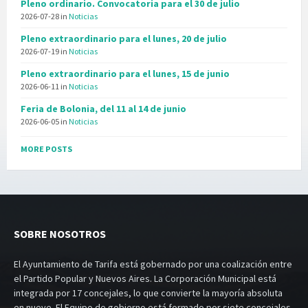
Pleno ordinario. Convocatoria para el 30 de julio
2026-07-28
in
Noticias
Pleno extraordinario para el lunes, 20 de julio
2026-07-19
in
Noticias
Pleno extraordinario para el lunes, 15 de junio
2026-06-11
in
Noticias
Feria de Bolonia, del 11 al 14 de junio
2026-06-05
in
Noticias
MORE POSTS
SOBRE NOSOTROS
El Ayuntamiento de Tarifa está gobernado por una coalización entre
el Partido Popular y Nuevos Aires. La Corporación Municipal está
integrada por 17 concejales, lo que convierte la mayoría absoluta
en nueve. El Equipo de gobierno está formado por siete concejales