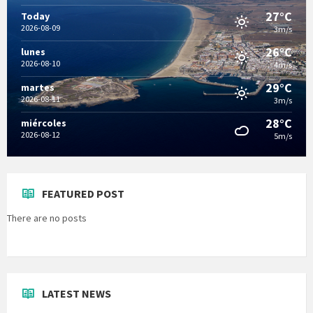
27°C
Today
2026-08-09
3m/s
26°C
lunes
2026-08-10
4m/s
29°C
martes
2026-08-11
3m/s
28°C
miércoles
2026-08-12
5m/s
FEATURED POST
There are no posts
LATEST NEWS